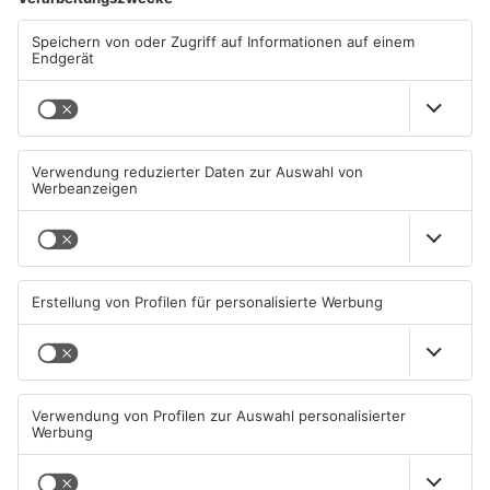
ANZEIGE
Mehr aus
Primaveraland
TOPNEWS
Diese Maislabyrinthe im
Ferienende: ADAC erwartet