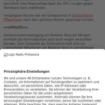
davonfuhr. Das Regionalliga-Spiel des OFC morgen gegen
Steinbach kann stattfinden.
Vergangene Woche war ein Geldautomat in
Großostheim-
Pflaumheim
nach dem gleichen Muster gesprengt worden.
+++UPDATE+++
Geldautomatensprengung am Bieberer Berg am Morgen
ermittelt die Kriminalpolizei jetzt auch wegen versuchten
Mordes. Zum Zeitpunkt der Detonation hielt sich ein
unbeteiligter Mitarbeiter am Bieberer Berg in unmittelbarer
Nähe auf. Der 50-jährige Mann wurde bei der Sprengung
verletzt und musste im Krankenhaus behandelt werden. Laut
Beamten hatte er großes Glück. Durch die Sprengung entstand
erheblicher Schaden, der nach vorläufigen Schätzungen auf
runde 100.000 Euro beziffert wird.
Mehr zum Thema