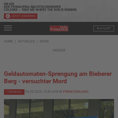
ON AIR
DER PRIMAVERA-NACHTSCHWÄRMER
COLESKE — TAKE ME WHERE THE SUN IS SHINING
JETZT ANHÖREN
PLAYLIST
HOME
AKTUELLES
NEWS
ANZEIGE
Geldautomaten-Sprengung am Bieberer
Berg - versuchter Mord
05.05.2023, 15:30 UHR IN
PRIMAVERALAND
TOPNEWS