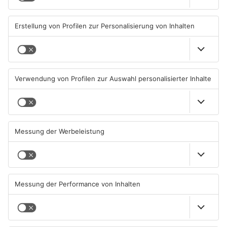
Primaveraland haben schon
Stau-Wochenende im
geöffnet
Primaveraland
08.08.2026, 09:45 UHR IN
08.08.2026, 09:39 UHR IN
PRIMAVERALAND
PRIMAVERALAND
TOPNEWS
Beobachtungsflüge im
Müll wird in Kreisen
Primaveraland wegen
Aschaffenburg und
Waldbrandgefahr
Miltenberg früher abgeholt
08.08.2026, 09:33 UHR IN
07.08.2026, 09:25 UHR IN
PRIMAVERALAND
PRIMAVERALAND