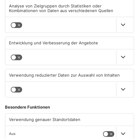
TOPNEWS
TOPNEWS
Schwimmbäder im
Waldbrandgefahr im
Primaveraland weisen teils
Primaveraland bleibt
erhebliche Mängel auf
weiterhin sehr hoch
06.08.2026, 06:37 UHR IN
06.08.2026, 06:34 UHR IN
PRIMAVERALAND
PRIMAVERALAND