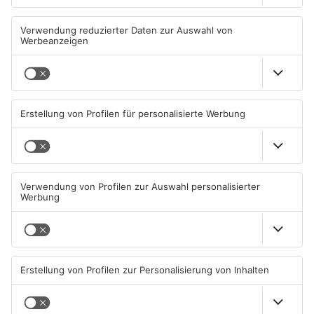
Kann Pflaumheim den
Großbaustelle auf A3
einzigen Supermarkt im Ort
zwischen Hösbach und
behalten?
Stockstadt
05.08.2026, 12:50 UHR IN KREIS
03.08.2026, 15:57 UHR IN KREIS
ASCHAFFENBURG
ASCHAFFENBURG
Wenigumstadt feiert das
Wegen Trockenheit: Neue
Stöffche
Regeln auf A'burger
Friedhöfen
01.08.2026, 21:17 UHR IN KREIS
31.07.2026, 11:46 UHR IN KREIS