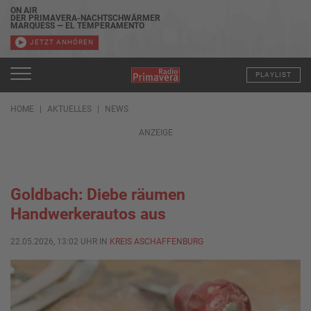
ON AIR
DER PRIMAVERA-NACHTSCHWÄRMER
MARQUESS — EL TEMPERAMENTO
JETZT ANHÖREN
PLAYLIST
HOME
AKTUELLES
NEWS
ANZEIGE
Goldbach: Diebe räumen
Handwerkerautos aus
22.05.2026, 13:02 UHR IN
KREIS ASCHAFFENBURG