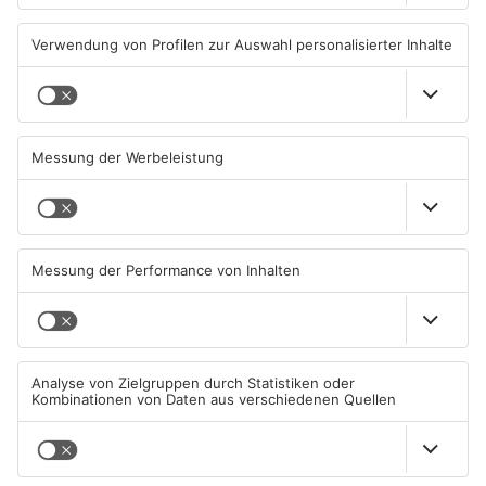
ASCHAFFENBURG
ASCHAFFENBURG
Unterwäsche-Dieb in
Heigenbrücken berät über
Goldbach geschnappt
Lidl Deutschland Tour
31.07.2026, 11:42 UHR IN KREIS
30.07.2026, 16:38 UHR IN KREIS
ASCHAFFENBURG
ASCHAFFENBURG