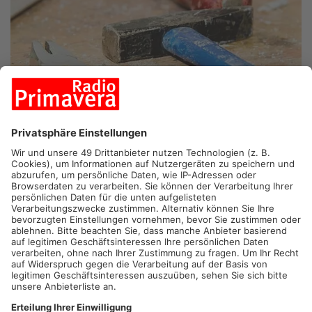
GOLDBACH.
Unbekannte haben in Goldbach Werkzeuge und
Baumaschinen im Wert von mehr als 10.000 Euro gestohlen.
Laut Polizei wurden in dieser Woche drei
Handwerkerfahrzeuge in der Eichendorffstraße, Am Mattes
und im Dammer Weg aufgebrochen. Die Beute: mehrere
Maschinen und Werkzeuge, die auf Baustellen und in
Handwerksbetrieben dringend gebraucht werden. Die Polizei
Aschaffenburg prüft jetzt, ob die Fälle zusammenhängen.
Artikel teilen