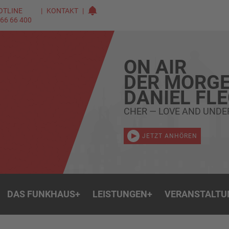
OTLINE
KONTAKT
 66 66 400
ON AIR
DER MORGE
DANIEL FL
CHER — LOVE AND UND
JETZT ANHÖREN
DAS FUNKHAUS
+
LEISTUNGEN
+
VERANSTALTU