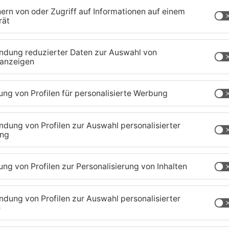
sgericht verantworten.
 im vergangenen Juni im Garten des 59-Jährigen.
einem Ast angegriffen haben. Danach schlug er mit
atsanwaltschaft. Dabei erwischte er den
rte, dass Stücke seiner Vorderzähne abbrachen.
er die Lagerung von Grünabfällen seines
annt. Jetzt muss er sich erstmal wegen
en.
chaffenburg