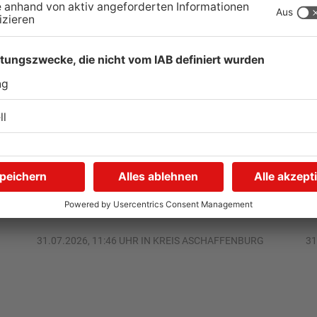
Wegen Trockenheit: Neue
U
Regeln auf A'burger
G
Friedhöfen
31.07.2026, 11:46 UHR IN KREIS ASCHAFFENBURG
31