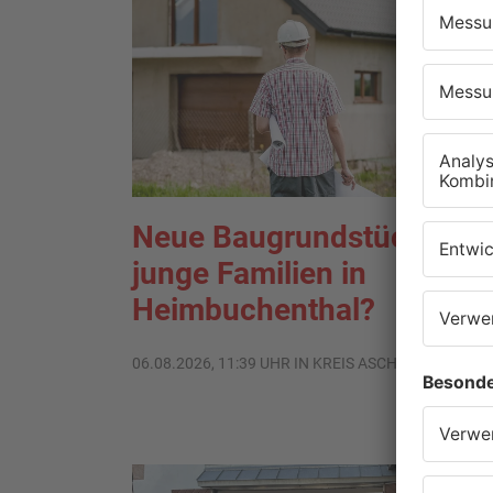
Neue Baugrundstücke für
junge Familien in
Heimbuchenthal?
06.08.2026, 11:39 UHR IN KREIS ASCHAFFENBURG