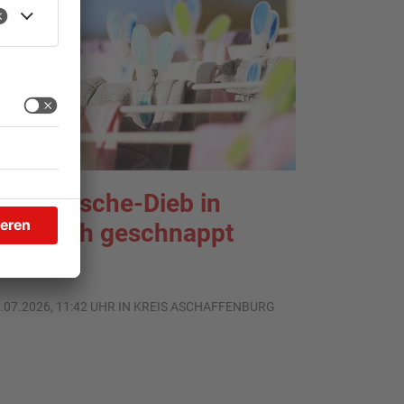
nterwäsche-Dieb in
oldbach geschnappt
.07.2026, 11:42 UHR IN KREIS ASCHAFFENBURG