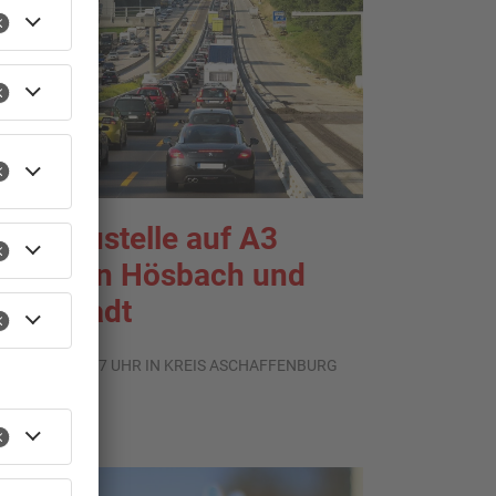
roßbaustelle auf A3
wischen Hösbach und
tockstadt
.08.2026, 15:57 UHR IN KREIS ASCHAFFENBURG