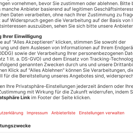
ung von Grünabfällen auf dem Grundstück geärgert
in. Deshalb muss sich ab heute ein 59-jähriger