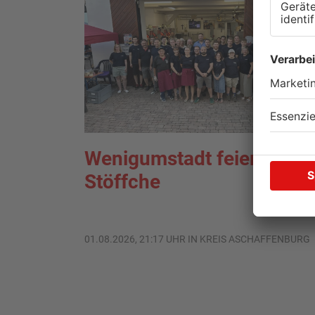
Wenigumstadt feiert das
Stöffche
01.08.2026, 21:17 UHR IN KREIS ASCHAFFENBURG