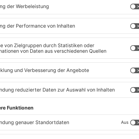
Tante Enso übernimmt
G
einzigen Supermarkt in
z
Pflaumheim
S
06.08.2026, 05:30 UHR IN KREIS ASCHAFFENBURG
03