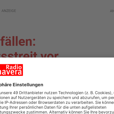
ANZEIGE
A
ällen:
streit vor
CHAFFENBURG