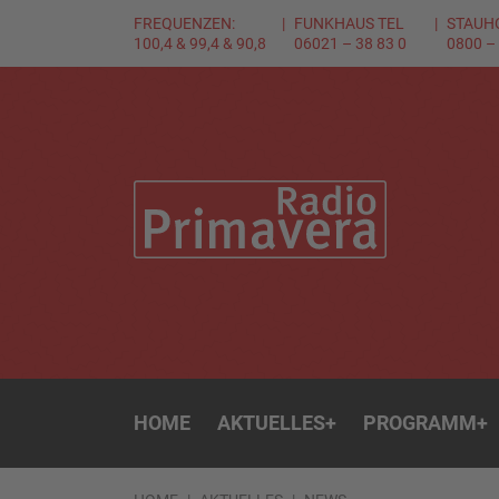
FREQUENZEN:
FUNKHAUS TEL
STAUH
100,4 & 99,4 & 90,8
06021 – 38 83 0
0800 –
HOME
AKTUELLES
+
PROGRAMM
+