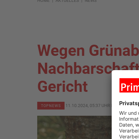
HOME
AKTUELLES
NEWS
Wegen Grünabf
Nachbarschafts
Gericht
11.10.2024, 05:37 UHR IN
KREIS AS
TOPNEWS