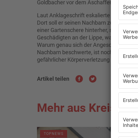
Goldbacher vor dem Aschaffenburger Amt
Laut Anklageschrift eskalierte der Streit
Dort soll er seinen Nachbarn zuerst mit 
einer Gartenschere hinterher, so die Sta
Geschädigten an der Lippe, was dazu füh
Warum genau sich der Angeschuldigte üb
Nachbarn beschwerte, ist noch nicht bek
gefährlicher Körperverletzung verantwort
Artikel teilen
Mehr aus Kreis As
TOPNEWS