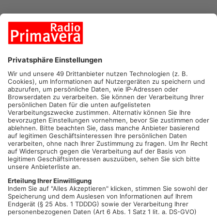
Mehr zum Thema
Bürgermeister Herbert Jakob sagte uns:
00:22
PLAY
MUTE