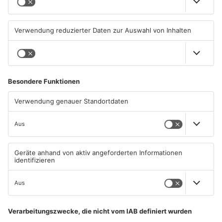
Unterwäsche-Dieb in
Heigenbrücken berät über
Goldbach geschnappt
Lidl Deutschland Tour
31.07.2026, 11:42 UHR IN KREIS
30.07.2026, 16:38 UHR IN KREIS
ASCHAFFENBURG
ASCHAFFENBURG