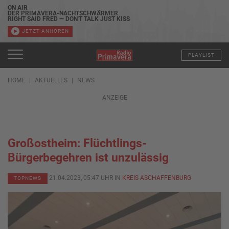
ON AIR
DER PRIMAVERA-NACHTSCHWÄRMER
RIGHT SAID FRED — DON'T TALK JUST KISS
JETZT ANHÖREN
PLAYLIST
HOME
AKTUELLES
NEWS
ANZEIGE
Großostheim: Flüchtlings-
Bürgerbegehren ist unzulässig
21.04.2023, 05:47 UHR IN
KREIS ASCHAFFENBURG
TOPNEWS