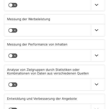
Wenigumstadt feiert das
Wegen Trockenheit: Neue
Stöffche
Regeln auf A'burger
Friedhöfen
01.08.2026, 21:17 UHR IN KREIS
31.07.2026, 11:46 UHR IN KREIS
ASCHAFFENBURG
ASCHAFFENBURG