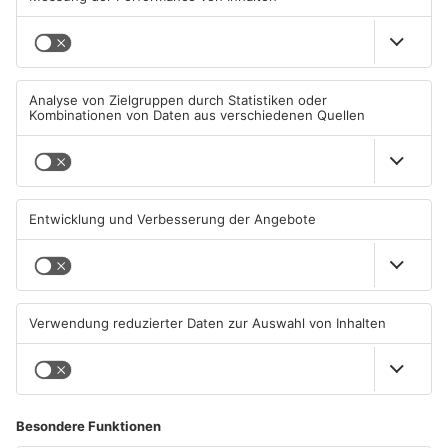
08.08.2026, 15:55 UHR IN KREIS
07.08.2026, 16:15 UHR IN KREIS
ASCHAFFENBURG
ASCHAFFENBURG
TOPNEWS
Kein Abschlussfeuerwerk
Neue Baugrundstücke für
beim Alzenauer Stadtfest
junge Familien in
wegen Trockenheit
Heimbuchenthal?
07.08.2026, 08:15 UHR IN KREIS
06.08.2026, 11:39 UHR IN KREIS
ASCHAFFENBURG
ASCHAFFENBURG