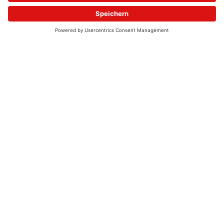
© 2026 - UKW-Frequenzen 100,4 & 99,4 & 90,8 | DAB+ | Alexa
Allgemeine Kontaktnummer
06021 – 38 83 0