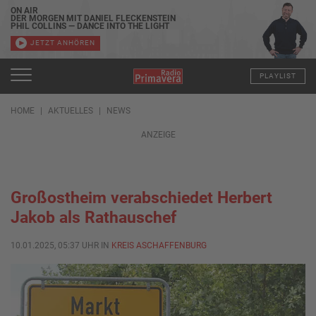
ON AIR
DER MORGEN MIT DANIEL FLECKENSTEIN
PHIL COLLINS — DANCE INTO THE LIGHT
JETZT ANHÖREN
PLAYLIST
HOME
AKTUELLES
NEWS
ANZEIGE
Großostheim verabschiedet Herbert
Jakob als Rathauschef
10.01.2025, 05:37 UHR IN
KREIS ASCHAFFENBURG