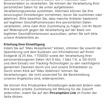
Seitdem übernahm der zweite Bürgermeister des Marktes,
Roland Schuler, kommissarisch die Aufgaben des
Marktoberhauptes.
Neuwahlen am 9. Februar
In knapp einem Monat steht die Neuwahl des Bürgermeisters
an. Der Wahltag ist für den 9. Februar angesetzt. Aufgrund der
Vielzahl von Kandidaten – insgesamt bewerben sich fünf
Personen um das Amt – gilt eine Stichwahl als
wahrscheinlich.
Mögliche Stichwahl parallel zur Bundestagswahl
Sollte es zu einer Stichwahl kommen, würde diese auf den 23.
Februar fallen – dem Tag der Bundestagswahl. Dies könnte
organisatorische Herausforderungen mit sich bringen, birgt
jedoch auch die Chance auf eine hohe Wahlbeteiligung.
Beim heutigen Neujahrsempfang hat Herbert Jakob die
Gelegenheit, sich von den Bürgerinnen und Bürgern zu
verabschieden und sein Wirken im Rathaus Revue passieren zu
lassen. Die Gemeinde richtet den Blick indes auf die
bevorstehende Wahl und die Zukunft des Marktes
Großostheim.