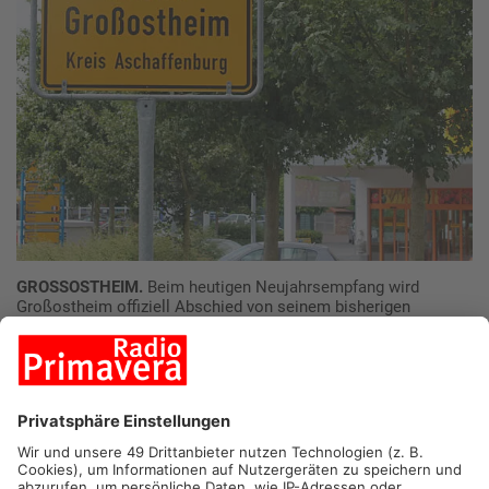
GROSSOSTHEIM.
Beim heutigen Neujahrsempfang wird
Großostheim offiziell Abschied von seinem bisherigen
Bürgermeister Herbert Jakob (CSU) nehmen. Jakob hatte das
Amt seit 2019 inne, konnte es jedoch aufgrund
gesundheitlicher Gründe seit Mitte 2023 nicht mehr ausüben.
Dienstunfähigkeit seit Juni 2023
Herbert Jakob wurde im Juni 2023 dienstunfähig. Nach einer
amtsärztlichen Untersuchung entschied der Gemeinderat am
1. Oktober 2024, ihn offiziell von seinem Amt zu entbinden.