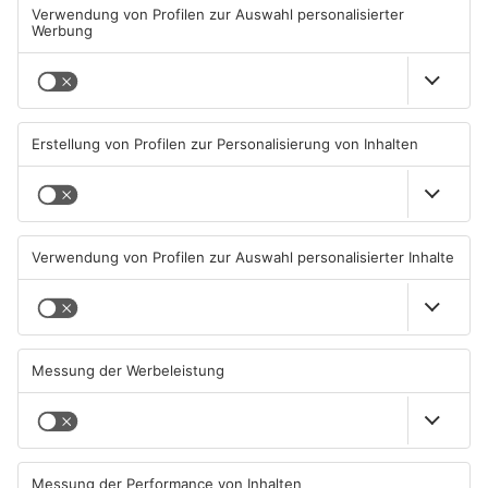
Brand in Glattbacher
Wir feiern 25 Jahre
Doppelhaushälfte
Alzenauer Stadtfest
inzwischen gelöscht
10.08.2026, 06:07 UHR IN KREIS
10.08.2026, 06:00 UHR IN KREIS
ASCHAFFENBURG
ASCHAFFENBURG
Goldbach kürt seine besten
Kahlgrund-Gemeinden
Arschbomben-Springer
wollen künftig enger
zusammenarbeiten