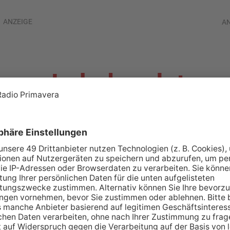
ANZEIGE
A
t vor Lokal endet
us