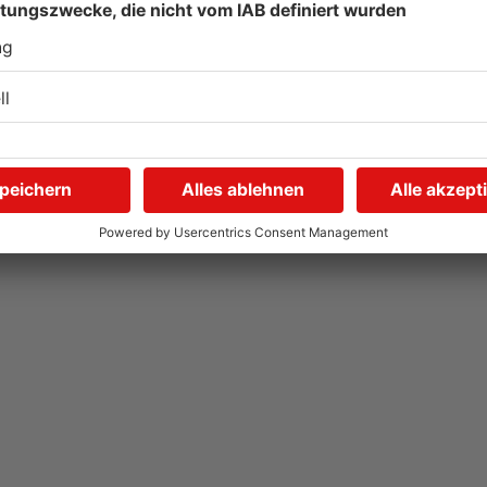
Wegen Trockenheit: Neue
U
Regeln auf A'burger
G
Friedhöfen
31.07.2026, 11:46 UHR IN KREIS ASCHAFFENBURG
31