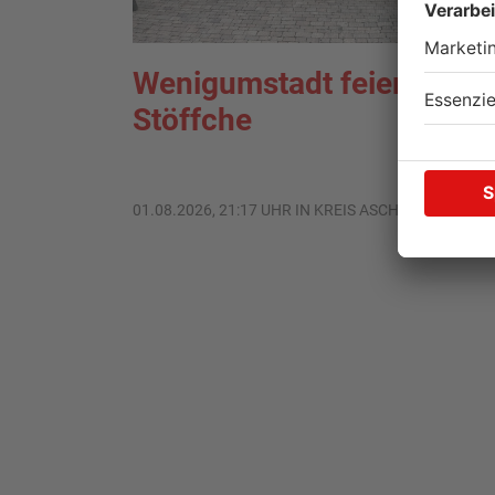
Wenigumstadt feiert das
Stöffche
01.08.2026, 21:17 UHR IN KREIS ASCHAFFENBURG