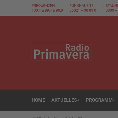
FREQUENZEN:
FUNKHAUS TEL
STAUH
100,4 & 99,4 & 90,8
06021 – 38 83 0
0800 –
HOME
AKTUELLES
+
PROGRAMM
+