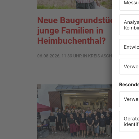
Neue Baugrundstücke für
junge Familien in
Heimbuchenthal?
06.08.2026, 11:39 UHR IN KREIS ASCHAFFENBURG