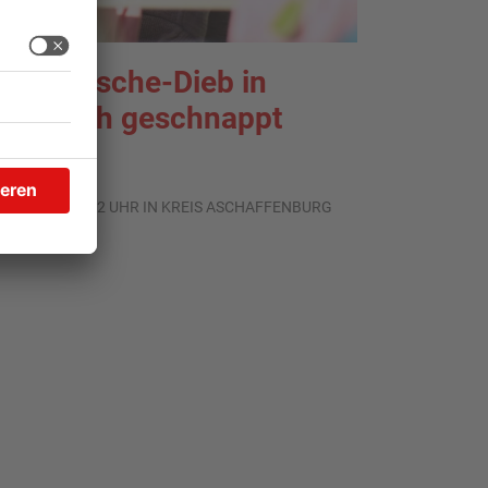
nterwäsche-Dieb in
oldbach geschnappt
.07.2026, 11:42 UHR IN KREIS ASCHAFFENBURG