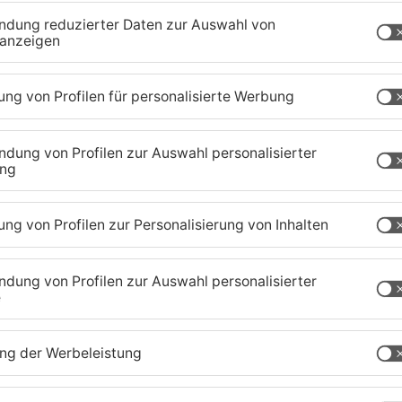
g später festnehmen. Gegen ihn wird nun wegen
chaffenburg