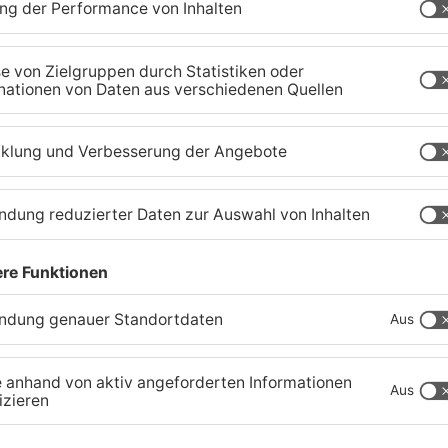
Tante Enso übernimmt
G
einzigen Supermarkt in
z
Pflaumheim
S
06.08.2026, 05:30 UHR IN KREIS ASCHAFFENBURG
03