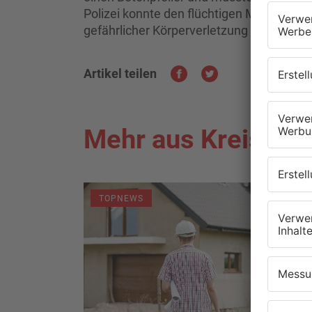
Polizei konnte den flüchtigen Mann weni
gefährlicher Körperverletzung ermittelt.
Artikel teilen
Mehr aus Kreis As
TOPNEWS