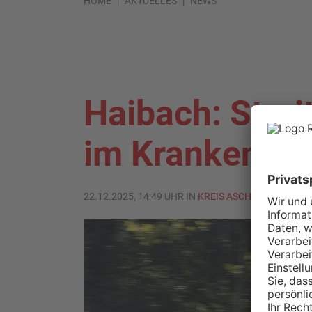
HOME
AKTUELLES
NEWS
Haibach: Strei
im Krankenha
22.12.2025, 14:49 UHR IN
KREIS ASCHAFFENBURG