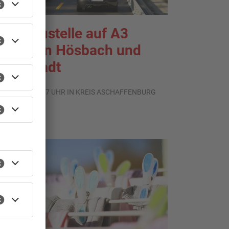
roßbaustelle auf A3
wischen Hösbach und
tockstadt
.08.2026, 15:57 UHR IN KREIS ASCHAFFENBURG