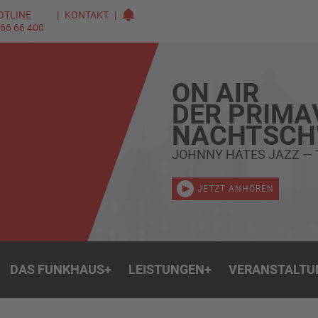
OTLINE
KONTAKT
 66 66 400
ON AIR
DER PRIMA
NACHTSC
JOHNNY HATES JAZZ — 
JETZT ANHÖREN
DAS FUNKHAUS
+
LEISTUNGEN
+
VERANSTALTU