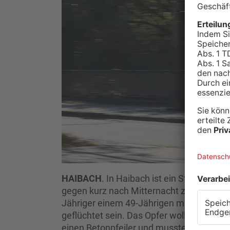
HAIBACH
. In Haibach ist ein Streit vor 
gegen kurz nach Mitternacht zu einem Str
Jähriger einem 49-Jährigen mit dem Fuß
geflüchtet sein. Das Opfer wollte den Ang
einen Betonpfeiler und musste schwer ve