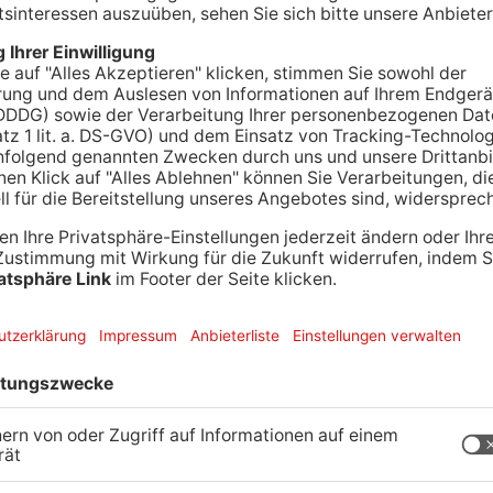
einem Lokal eskaliert. Nach Angaben der Polizei kam
eit zwischen zwei Männern. Dabei soll ein 37-
 gegen den Kopf getreten haben und anschließend
reifer noch verfolgen, prallte dabei jedoch gegen
rletzt ins Krankenhaus gebracht werden. Die