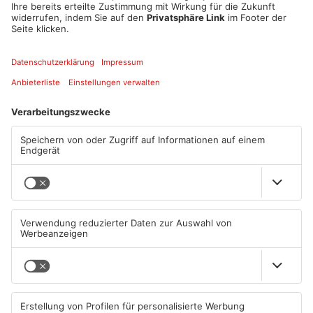
1
/
4
Artikel teilen
ANZEIGE