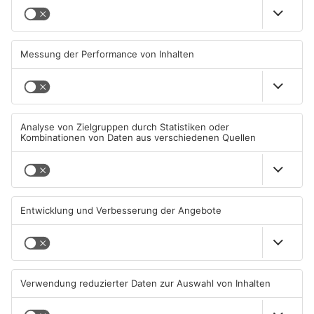
Tatverdächtiger nach Tod
Prozess in Hanau: Mann soll
einer 37-Jährigen in Hanau
13-Jährige missbraucht
wieder frei
haben
07.08.2026, 07:41 UHR IN HANAU
07.08.2026, 05:30 UHR IN HANAU
Streit eskaliert in Hanau -
Hanau: Kleinkraftradfahrer
Polizei sucht Zeugen
mit 101 km/h erwischt