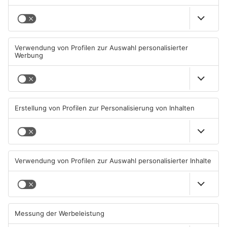
Mehr aus Hanau
Wo ist Ricardo Zaragoza
Ladendieb sticht auf
Gonzalez aus Hanau?
Verkäufer in Hanau ein
07.08.2026, 14:43 UHR IN HANAU
07.08.2026, 14:28 UHR IN HANAU
TOPNEWS