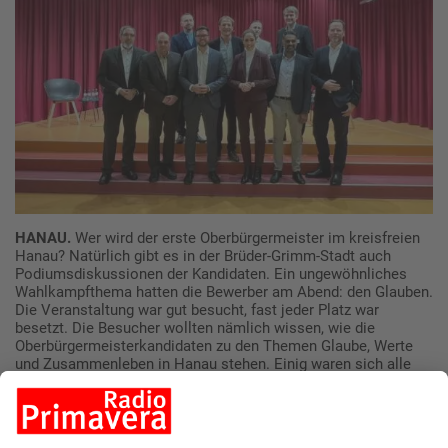
HANAU.
Wer wird der erste Oberbürgermeister im kreisfreien
Hanau? Natürlich gibt es in der Brüder-Grimm-Stadt auch
Podiumsdiskussionen der Kandidaten. Ein ungewöhnliches
Wahlkampfthema hatten die Bewerber am Abend: den Glauben.
Die Veranstaltung war gut besucht, fast jeder Platz war
besetzt. Die Besucher wollten nämlich wissen, wie die
Oberbürgermeisterkandidaten zu den Themen Glaube, Werte
und Zusammenleben in Hanau stehen. Einig waren sich alle
darin, dass sämtliche Religionsgemeinschaften einen
wichtigen Beitrag zur Wertevermittlung leisten – vor allem in
der frühkindlichen Bildung. Besonders wichtig sei es, dass es
Kirchen beziehungsweise Orte gibt, an denen Menschen