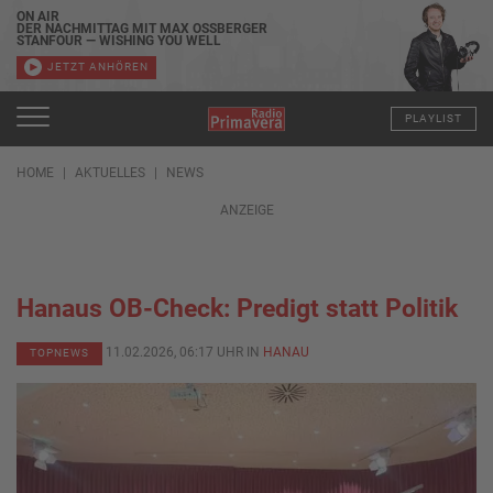
ON AIR
DER NACHMITTAG MIT MAX OSSBERGER
STANFOUR — WISHING YOU WELL
JETZT ANHÖREN
PLAYLIST
HOME
AKTUELLES
NEWS
ANZEIGE
Hanaus OB-Check: Predigt statt Politik
11.02.2026, 06:17 UHR IN
HANAU
TOPNEWS