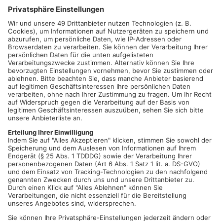
zusammenkommen und ihren Glauben ausleben können. Alle
Kandidaten wollen sich zudem dafür einsetzen, dass dort, wo
Kirchengebäude geschlossen werden müssen, alternative Orte
der Begegnung erhalten bleiben; auch über Umbaumaßnahmen
wurde gesprochen. Die bestehenden Angebote seien
essenziell und sollten weiter gefördert werden, damit
Menschen aufeinander zugehen. Denn Verständnis und
Offenheit seien enorm wichtig – gerade für eine Stadt wie
Hanau.
Mehr zum Thema