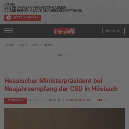
ON AIR
DER PRIMAVERA-NACHTSCHWÄRMER
CLIMIE FISHER — LOVE CHANGES (EVERYTHING)
JETZT ANHÖREN
PLAYLIST
HOME
AKTUELLES
NEWS
ANZEIGE
Hessischer Ministerpräsident bei
Neujahrsempfang der CSU in Hösbach
24.01.2025, 18:30 UHR IN
KREIS ASCHAFFENBURG
TOPNEWS