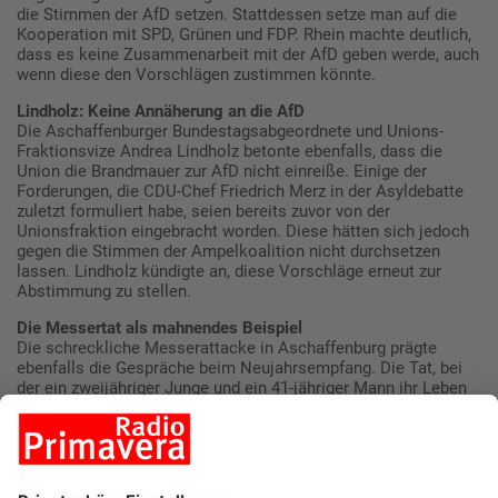
die Stimmen der AfD setzen. Stattdessen setze man auf die
Kooperation mit SPD, Grünen und FDP. Rhein machte deutlich,
dass es keine Zusammenarbeit mit der AfD geben werde, auch
wenn diese den Vorschlägen zustimmen könnte.
Lindholz: Keine Annäherung an die AfD
Die Aschaffenburger Bundestagsabgeordnete und Unions-
Fraktionsvize Andrea Lindholz betonte ebenfalls, dass die
Union die Brandmauer zur AfD nicht einreiße. Einige der
Forderungen, die CDU-Chef Friedrich Merz in der Asyldebatte
zuletzt formuliert habe, seien bereits zuvor von der
Unionsfraktion eingebracht worden. Diese hätten sich jedoch
gegen die Stimmen der Ampelkoalition nicht durchsetzen
lassen. Lindholz kündigte an, diese Vorschläge erneut zur
Abstimmung zu stellen.
Die Messertat als mahnendes Beispiel
Die schreckliche Messerattacke in Aschaffenburg prägte
ebenfalls die Gespräche beim Neujahrsempfang. Die Tat, bei
der ein zweijähriger Junge und ein 41-jähriger Mann ihr Leben
verloren, sorgte für Entsetzen in der Region. Viele Teilnehmer
des Empfangs nutzten die Gelegenheit, um ihre Anteilnahme
auszudrücken und über die Sicherheitslage in Deutschland zu
diskutieren. Die Union sieht die Verschärfung der
Migrationspolitik als einen wichtigen Schritt, um solche Taten