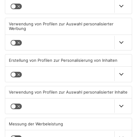
Kann Pflaumheim den
Großbaustelle auf A3
einzigen Supermarkt im Ort
zwischen Hösbach und
behalten?
Stockstadt
05.08.2026, 12:50 UHR IN KREIS
03.08.2026, 15:57 UHR IN KREIS
ASCHAFFENBURG
ASCHAFFENBURG