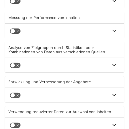
Wenigumstadt feiert das
Wegen Trockenheit: Neue
Stöffche
Regeln auf A'burger
Friedhöfen
01.08.2026, 21:17 UHR IN KREIS
31.07.2026, 11:46 UHR IN KREIS
ASCHAFFENBURG
ASCHAFFENBURG
Unterwäsche-Dieb in
Heigenbrücken berät über
Goldbach geschnappt
Lidl Deutschland Tour
31.07.2026, 11:42 UHR IN KREIS
30.07.2026, 16:38 UHR IN KREIS
ASCHAFFENBURG
ASCHAFFENBURG