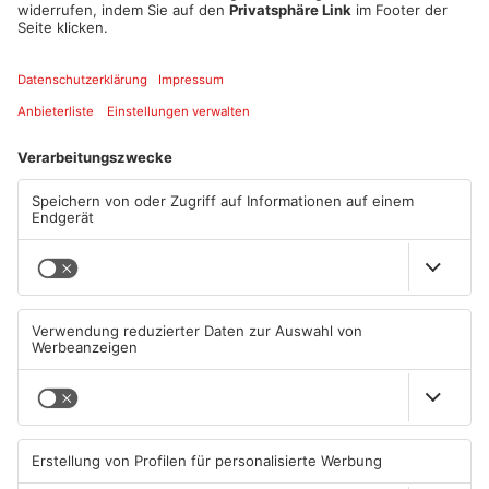
1
/
61
Artikel teilen
ANZEIGE
Mehr aus Kreis
Aschaffenburg
TOPNEWS