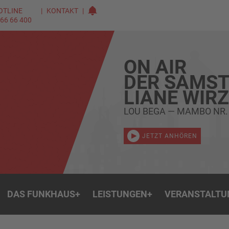
OTLINE
KONTAKT
 66 66 400
ON AIR
DER SAMST
LIANE WIR
LOU BEGA — MAMBO NR.
JETZT ANHÖREN
DAS FUNKHAUS
+
LEISTUNGEN
+
VERANSTALTU