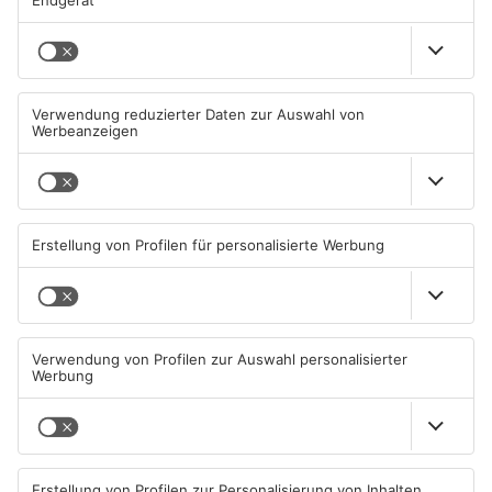
Mehr aus
Primaveraland
TOPNEWS
Diese Maislabyrinthe im
Ferienende: ADAC erwartet
Primaveraland haben schon
Stau-Wochenende im
geöffnet
Primaveraland
08.08.2026, 09:45 UHR IN
08.08.2026, 09:39 UHR IN
PRIMAVERALAND
PRIMAVERALAND