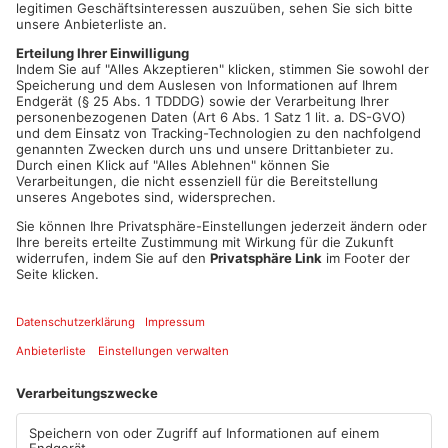
Ab 2025 wird die Grundsteuer in Bayern dann nicht mehr nach
dem Wert eines Grundstücks berechnet, sondern nach der
Größe der Fläche von Grundstück und Gebäude.
Für Grundstückseigentümer bedeutet das jetzt: Bis zum 31.
Oktober muss eine Grundsteuererklärung abgegeben werden.
Die Infoveranstaltung am Abend findet in der Stadthalle
Aschaffenburg statt – aber auch online kann zugeschaltet
werden:
Über die Homepage der Stadt. (
www.aschaffenburg.de/live-
stream
)
Los geht’s um 18 Uhr.
Artikel teilen
ANZEIGE