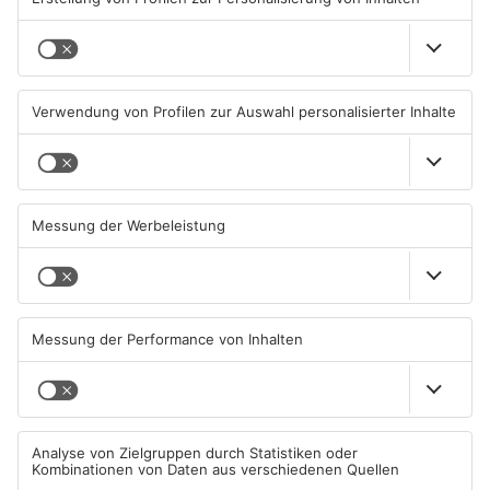
TOPNEWS
Beobachtungsflüge im
Müll wird in Kreisen
Primaveraland wegen
Aschaffenburg und
Waldbrandgefahr
Miltenberg früher abgeholt
08.08.2026, 09:33 UHR IN
07.08.2026, 09:25 UHR IN
PRIMAVERALAND
PRIMAVERALAND
TOPNEWS
TOPNEWS