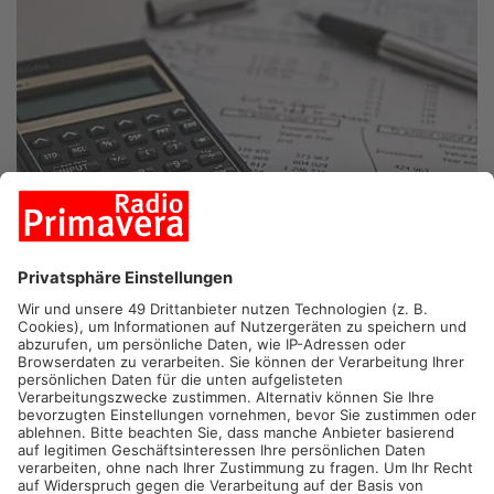
ASCHAFFENBURG.
Die Grundsteuerreform betrifft viele
Menschen im Primaveraland. Um Eigentümern die wichtigsten
Infos und Neuerungen verständlich zu vermitteln, geben Kreis
und Stadt Aschaffenburg am Abend eine Infoveranstaltung.
Für Städte und Gemeinden ist die Grundsteuer eine der
wichtigsten Einnahmequellen. Etwa Straßenbau sowie Schulen
und Kitas werden dadurch mitfinanziert.