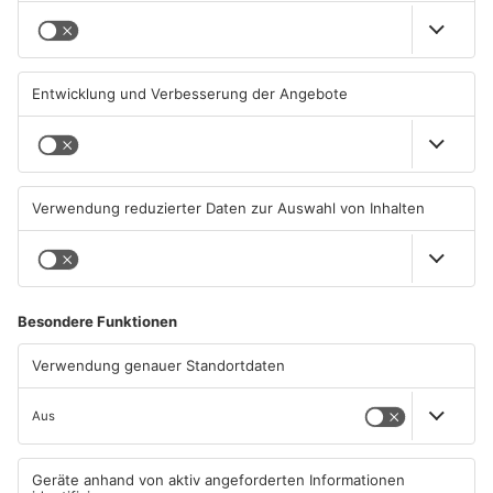
Schwimmbäder im
Waldbrandgefahr im
Primaveraland weisen teils
Primaveraland bleibt
erhebliche Mängel auf
weiterhin sehr hoch
06.08.2026, 06:37 UHR IN
06.08.2026, 06:34 UHR IN
PRIMAVERALAND
PRIMAVERALAND