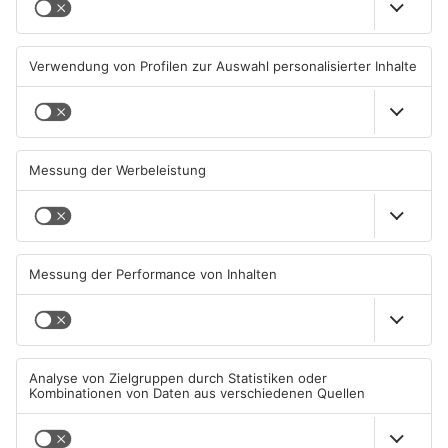
Gleisarbeiten sollen
Wo ist Selena Fröhlich aus
Feldbrand in Nidderau
Großkrotzenburg?
ausgelöst haben
31.07.2026, 06:25 UHR IN MAIN-
29.07.2026, 16:32 UHR IN MAIN-
KINZIG-KREIS
KINZIG-KREIS
Grundschule in Freigericht
Freigericht: Einbrecher
verwüstet
plündern Spielhalle
29.07.2026, 06:39 UHR IN MAIN-
28.07.2026, 07:36 UHR IN MAIN-
KINZIG-KREIS
KINZIG-KREIS