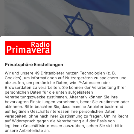
HANAU.
Gleich zwei Mal war vor dem Hanauer Marktplatz die
gehisste Israelflagge geklaut worden – jetzt sind zwei
Tatverdächtige ermittelt.
Hanauer Staatsanwaltschaft und der Staatsschutz werteten
nach der ersten Tat Ende Oktober Videos auf sozialen
Netzwerken aus. Zwei Männer hatten die Israel-Fahne
entwendet, darauf uriniert und sie anschließend angezündet.
Bei einem 18-Jährigen Deutschtürken aus Hanau durchsuchten
Beamte heute Morgen die Wohnung, er ist tatverdächtig.