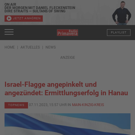
ON AIR
DER MORGEN MIT DANIEL FLECKENSTEIN
DIRE STRAITS — SULTANS OF SWING
JETZT ANHÖREN
PLAYLIST
HOME
AKTUELLES
NEWS
ANZEIGE
Israel-Flagge angepinkelt und
angezündet: Ermittlungserfolg in Hanau
07.11.2023, 15:57 UHR IN
MAIN-KINZIG-KREIS
TOPNEWS