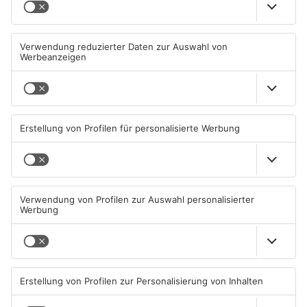
Wächtersbacher
Neue Sperrungen rund um
Schwimmbad bleibt heute
Biebergemünd
geschlossen
05.08.2026, 07:31 UHR IN MAIN-
02.08.2026, 08:33 UHR IN MAIN-
KINZIG-KREIS
KINZIG-KREIS
TOPNEWS