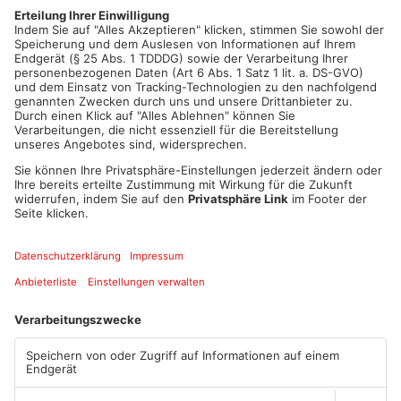
Sonntagfrüh war die Israel-Flagge ein zweites Mal am
Marktplatz entfernt worden. Kurze Zeit später konnte ein 20-
jähriger Afghane aufgegriffen werden – er soll die Flagge
betrunken geklaut haben.
Artikel teilen
ANZEIGE
Mehr aus Main-
Kinzig-Kreis
TOPNEWS