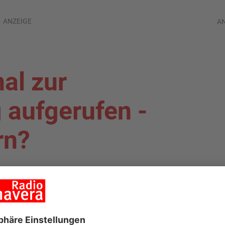
ANZEIGE
A
al zur
aufgerufen -
rn?
ALAND