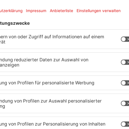
nächsten Freitag. Sollten die
t „Ja“ stimmen, droht der Lufthansa und damit
fristet – mitten in der Osterferien-Reisezeit.
s organisiert. Gründe für die Eskalation sind aus
en Verhandlungen zum Manteltarif bei Lufthansa
es Unternehmens, bei der Cityline über einen
ingen rund 800 Existenzen. Der Flugbetrieb der
es Managements im kommenden Jahr beendet
esellschaft mit dem ähnlichen Namen Lufthansa
he gesucht und die Forderungen jeweils mit
Verhandlungsführer Harry Jaeger. "Wenn ein
es durch blankes Ignorieren wie bei CityLine,
ung wie bei Lufthansa, bleibt einer Gewerkschaft
er über weitergehende Maßnahmen abstimmen zu