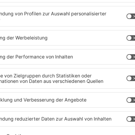
aland
TOPNEWS
Ferienende: ADAC erwartet
B