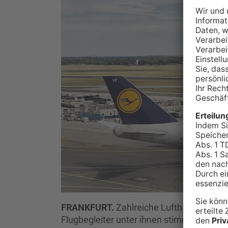
FRANKFURT.
Zahlreiche Lufthansa-Besch
Flugbegleiter unter ihnen stimmen jetzt 