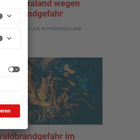
rimaveraland wegen
aldbrandgefahr
.08.2026, 09:33 UHR IN PRIMAVERALAND
TOPNEWS
aldbrandgefahr im