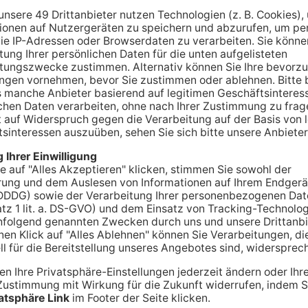
äftigte wohnen im Primaveraland. Und die
über einen Arbeitskampf ab. Die Gewerkschaft Ufo