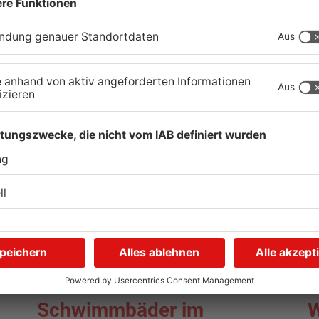
Stau-Wochenende im
P
Primaveraland
W
08.08.2026, 09:39 UHR IN PRIMAVERALAND
08
TOPNEWS
Schwimmbäder im
W