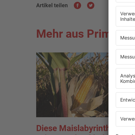
Artikel teilen
Mehr aus Primaver
Diese Maislabyrinthe im