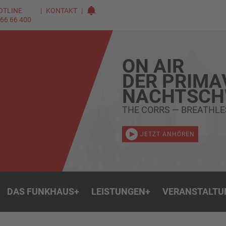
OTLINE
KONTAKT
 66 66 400
ON AIR
DER PRIMA
NACHTSC
THE CORRS — BREATHLE
JETZT ANHÖREN
DAS FUNKHAUS
+
LEISTUNGEN
+
VERANSTALTU