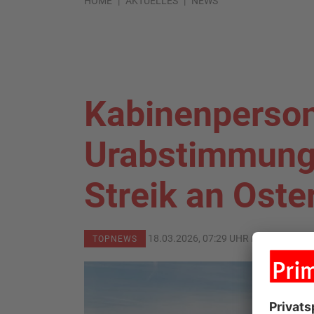
HOME
AKTUELLES
NEWS
Kabinenperson
Urabstimmung 
Streik an Oste
18.03.2026, 07:29 UHR IN
PRIMAVER
TOPNEWS