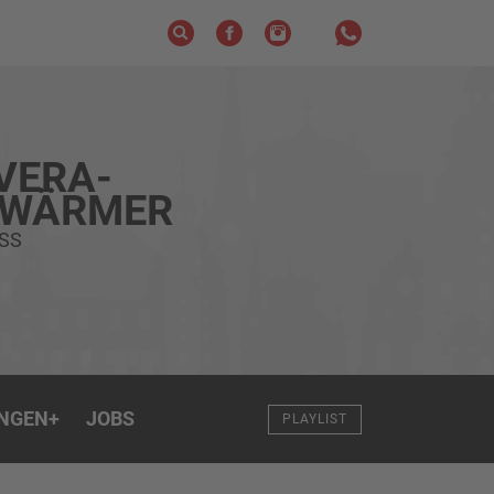
VERA-
HWÄRMER
SS
NGEN
+
JOBS
PLAYLIST