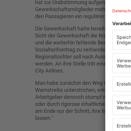
hat zur Urabstimmung aufgerufen bis über
Gewerkschaftsmitglieder mehrheitlich mi
den Passagieren ein regulärer Streik. Unbe
Die Gewerkschaft hatte bereits Warnstreik
Sicht der Gewerkschaft die festgefahren
und die weiterhin fehlende Bereitschaft d
Sozialtarifvertrag zu verhandeln. Daran h
Regionaltochter soll nach Aussagen d
werden. An ihre Stelle tritt eine neue G
City Airlines.
Man habe zunächst den Weg über Gespräc
Warnstreiks unterstrichen, erklärte Ufo-
Arbeitgeber dennoch stumpf mauert – sei 
oder durch rigorose inhaltliche Verweiger
am Ende nur der Schritt, ihre Mitglied
lassen."