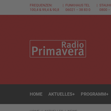
FREQUENZEN:
FUNKHAUS TEL
STAUH
100,4 & 99,4 & 90,8
06021 – 38 83 0
0800 –
HOME
AKTUELLES
+
PROGRAMM
+