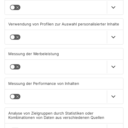
Großbaustelle auf A3
Wenigumstadt feiert das
zwischen Hösbach und
Stöffche
Stockstadt
03.08.2026, 15:57 UHR IN KREIS
01.08.2026, 21:17 UHR IN KREIS
ASCHAFFENBURG
ASCHAFFENBURG
Wegen Trockenheit: Neue
Unterwäsche-Dieb in