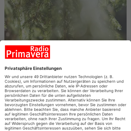
KLEINOSTHEIM.
In Kleinostheim ist heute Abend im
Gemeinderat das Biosphärenregion im Spessart auf der
Tagesordnung. Die Mitglieder beraten über eine mögliche
Beteiligung am Biosphärenreservat.
Bereits seit einigen Wochen prüfen zahlreiche Kommunen im
und am Spessart, ob eine mögliche Beteiligung infrage kommt
und wie viel Fläche sie zum geplanten Biosphärenreservat
beisteuern könnten. Auf Primavera-Anfrage teilte das
Landratsamt Aschaffenburg mit, dass bislang rund die Hälfte
aller Landkreis-Kommunen Teil der Biosphärenregion sein