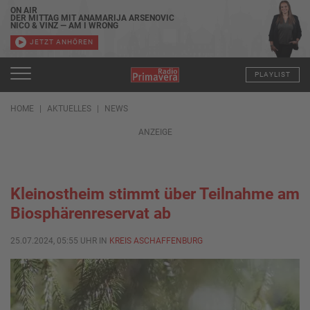
ON AIR
DER MITTAG MIT ANAMARIJA ARSENOVIC
NICO & VINZ — AM I WRONG
JETZT ANHÖREN
PLAYLIST
HOME
AKTUELLES
NEWS
ANZEIGE
Kleinostheim stimmt über Teilnahme am
Biosphärenreservat ab
25.07.2024, 05:55 UHR IN
KREIS ASCHAFFENBURG