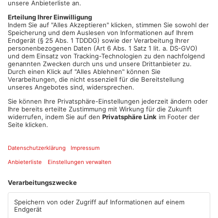
möchten. So beispielsweise Alzenau, Mömbris, Waldaschaff
oder Hösbach. Einige Kommunen haben bereits eine genaue
Fläche zugesagt, die sie beisteuern möchten. So will sich der
Markt Hösbach mit rund 14 Hektar einbringen. Für andere
Kommunen kommt eine Beteiligung jedoch nicht in Frage: Die
Gemeinde Laufach etwa stimmte in der jüngsten
Gemeinderatssitzung mit einer knappen Mehrheit gegen ein
Biosphärenregion im Spessart.
Artikel teilen
ANZEIGE
Mehr aus Kreis