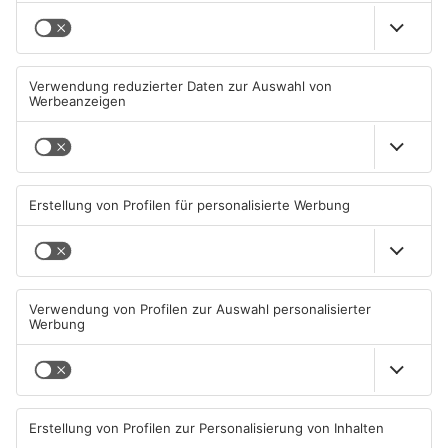
Aschaffenburg
TOPNEWS
Neue Baugrundstücke für
Tante Enso übernimmt
junge Familien in
einzigen Supermarkt in
Heimbuchenthal?
Pflaumheim
06.08.2026, 11:39 UHR IN KREIS
06.08.2026, 05:30 UHR IN KREIS
ASCHAFFENBURG
ASCHAFFENBURG
TOPNEWS