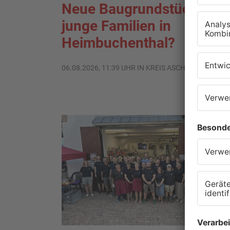
Neue Baugrundstücke für
junge Familien in
Heimbuchenthal?
06.08.2026, 11:39 UHR IN KREIS ASCHAFFENBURG