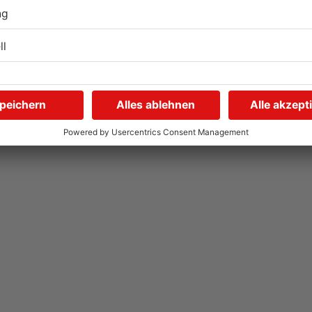
Wegen Trockenheit: Neue
U
Regeln auf A'burger
G
Friedhöfen
31.07.2026, 11:46 UHR IN KREIS ASCHAFFENBURG
31