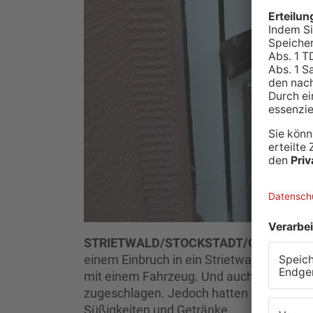
STRIETWALD/STOCKSTADT/GROßOSTH
einem Einbruch in ein Strietwalder Büro e
mit einem Fahrzeug. Und auch in Stocks
zugeschlagen. Jedoch hatten sie es dort
Süßigkeiten und Getränke.