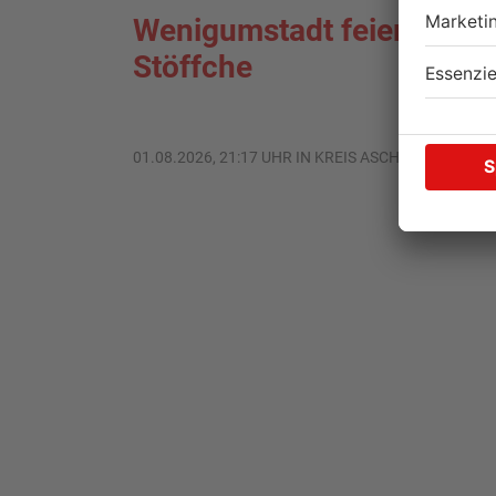
Wenigumstadt feiert das
Stöffche
01.08.2026, 21:17 UHR IN KREIS ASCHAFFENBURG