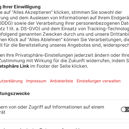
EIM.
Einen ganzen Tresor – den konnten Täter bei
ntwenden. Laut Polizei flüchteten sie vermutlich
tadt und Großostheim haben Einbrecher wieder
 auf Imbisse abgesehen – dort entwendeten sie