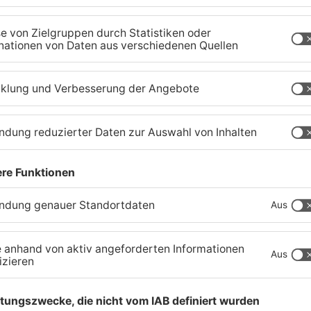
Tante Enso übernimmt
G
einzigen Supermarkt in
z
Pflaumheim
S
06.08.2026, 05:30 UHR IN KREIS ASCHAFFENBURG
03