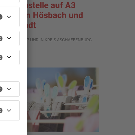
roßbaustelle auf A3
wischen Hösbach und
tockstadt
.08.2026, 15:57 UHR IN KREIS ASCHAFFENBURG