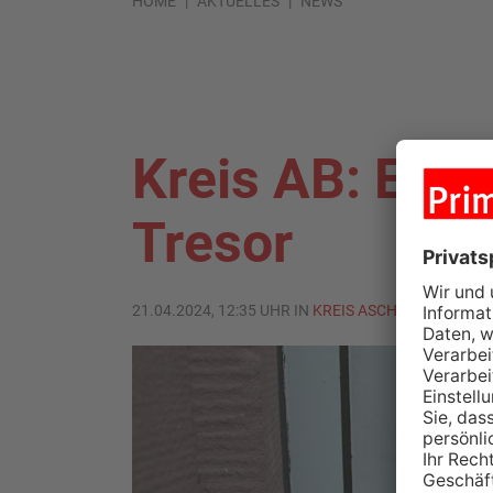
HOME
AKTUELLES
NEWS
Kreis AB: Einb
Tresor
21.04.2024, 12:35 UHR IN
KREIS ASCHAFFENBURG