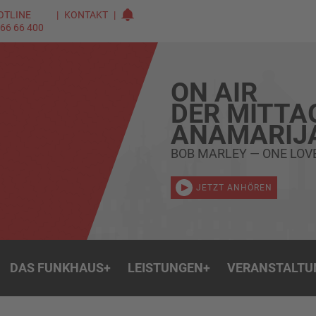
OTLINE
KONTAKT
 66 66 400
ON AIR
DER MITTA
ANAMARIJ
BOB MARLEY — ONE LOV
JETZT ANHÖREN
DAS FUNKHAUS
+
LEISTUNGEN
+
VERANSTALTU