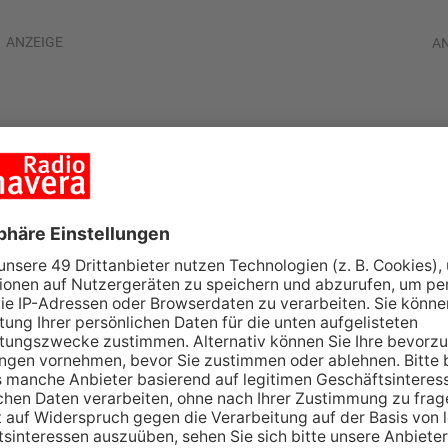
ANZEIGE
A
recher klauen