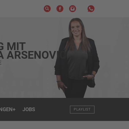
G MIT
A ARSENOVIC
E
NGEN
+
JOBS
PLAYLIST