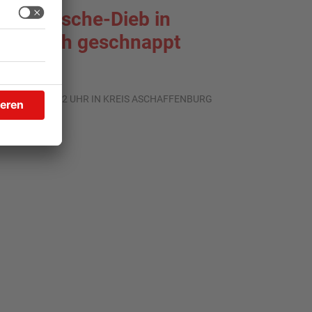
nterwäsche-Dieb in
oldbach geschnappt
.07.2026, 11:42 UHR IN KREIS ASCHAFFENBURG