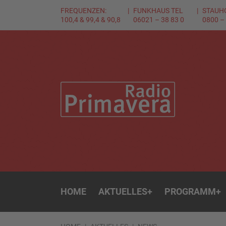
FREQUENZEN:
FUNKHAUS TEL
STAUH
100,4 & 99,4 & 90,8
06021 – 38 83 0
0800 –
HOME
AKTUELLES
+
PROGRAMM
+