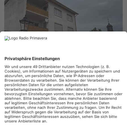
FOTO: FEUERWEHR LANGENSELBOLD
LANGENSELBOLD.
In Langenselbold ist die Feuerwehr heute
Mittag zu einem Küchenbrand gerufen worden. Am
Rathausplatz ist in einer Wohnung im zweiten Stock ein Feuer
ausgebrochen – der Bewohner konnte sich noch rechtzeitig
ins Freie retten. Als die Einsatzkräfte in die Wohnung kamen,
brannte ein Wasserkocher auf einem Herd. Ein Übergreifen der
Flammen auf den restlichen Teil der Wohnung konnte
verhindert werden – trotzdem ist die Wohnung wegen der
Rauchausbreitung aktuell unbewohnbar. Verletzt wurde
niemand, wie hoch der Schaden ist, ist unklar.