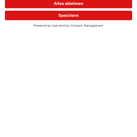
© 2026 - UKW-Frequenzen 100,4 & 99,4 & 90,8 | DAB+ | Alexa
Allgemeine Kontaktnummer