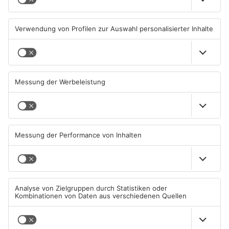
geschlossen
05.08.2026, 07:31 UHR IN MAIN-
02.08.2026, 08:33 UHR IN MAIN-
KINZIG-KREIS
KINZIG-KREIS
TOPNEWS
Gleisarbeiten sollen
Wo ist Selena Fröhlich aus
Feldbrand in Nidderau
Großkrotzenburg?
ausgelöst haben
31.07.2026, 06:25 UHR IN MAIN-
29.07.2026, 16:32 UHR IN MAIN-
KINZIG-KREIS
KINZIG-KREIS