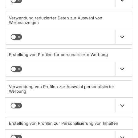
Wohnhausbrand in Maintal:
Gute Nachrichten für Pendler
Zwei Menschen verletzt
im Main-Kinzig-Kreis und in
Hanau
06.08.2026, 15:42 UHR IN MAIN-
06.08.2026, 11:33 UHR IN MAIN-
KINZIG-KREIS
KINZIG-KREIS
TOPNEWS
Wächtersbacher
Neue Sperrungen rund um
Schwimmbad bleibt heute
Biebergemünd