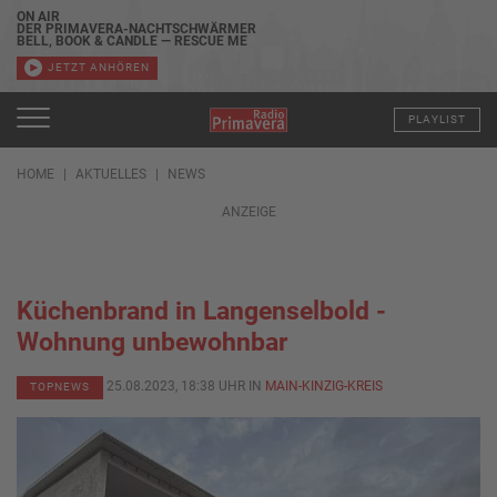
ON AIR
DER PRIMAVERA-NACHTSCHWÄRMER
BELL, BOOK & CANDLE — RESCUE ME
JETZT ANHÖREN
PLAYLIST
HOME
AKTUELLES
NEWS
ANZEIGE
Küchenbrand in Langenselbold -
Wohnung unbewohnbar
25.08.2023, 18:38 UHR IN
MAIN-KINZIG-KREIS
TOPNEWS