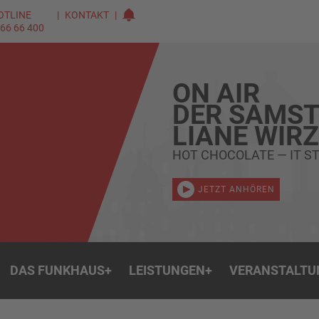
OTLINE
KONTAKT
 66 66 400
ON AIR
DER SAMST
LIANE WIR
HOT CHOCOLATE — IT ST
JETZT ANHÖREN
DAS FUNKHAUS
+
LEISTUNGEN
+
VERANSTALTU