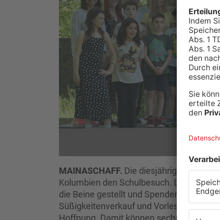
MAINASCHAFF.
Die diesjährigen Kommun
Kolumbien den Schulbesuch. Die jungen 
die Beine gestellt und Spenden gesammel
Süßigkeitenverkauf und Vorlesen in Kinde
Hoffnung. Damit können sechs Kinder in