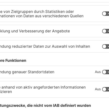
Kahlgrund-Gemeinden
K
wollen künftig enger
b
zusammenarbeiten
w
07.08.2026, 16:15 UHR IN KREIS ASCHAFFENBURG
07