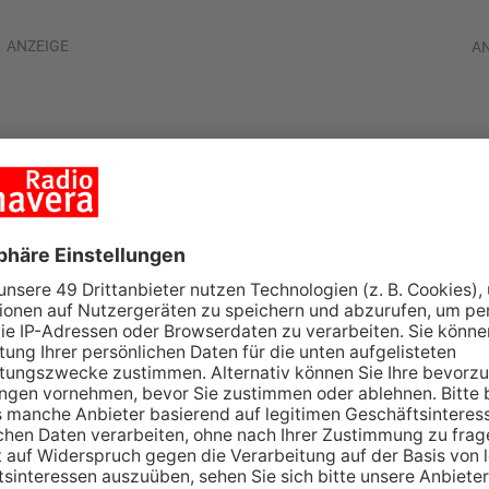
ANZEIGE
A
 Kommunionkinder
 in Kolumbien