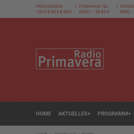
FREQUENZEN:
FUNKHAUS TEL
STAUH
100,4 & 99,4 & 90,8
06021 – 38 83 0
0800 –
HOME
AKTUELLES
+
PROGRAMM
+