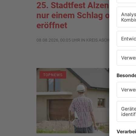
25. Stadtfest Alzenau mit
nur einem Schlag offiziell
eröffnet
08.08.2026, 00:05 UHR IN KREIS ASCHAFFENBURG
TOPNEWS