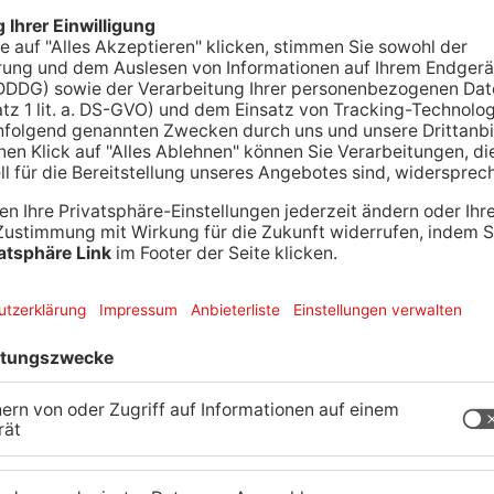
ionkinder in Mainaschaff ermöglichen Kindern in
Mainaschaffer haben verschiedene Aktionen auf
t – etwa durch einen Flohmarkt,
rgärten. Das Geld ging an die Stiftung Weg der
 Kolumbien nun die Schule besuchen.