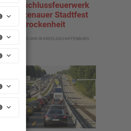
ein Abschlussfeuerwerk
eim Alzenauer Stadtfest
egen Trockenheit
.08.2026, 08:15 UHR IN KREIS ASCHAFFENBURG
TOPNEWS