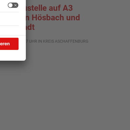
roßbaustelle auf A3
wischen Hösbach und
tockstadt
.08.2026, 15:57 UHR IN KREIS ASCHAFFENBURG