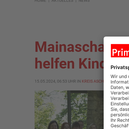
HOME
AKTUELLES
NEWS
Mainaschaff:
helfen Kindern
15.05.2024, 06:53 UHR IN
KREIS ASCHAFFENBURG