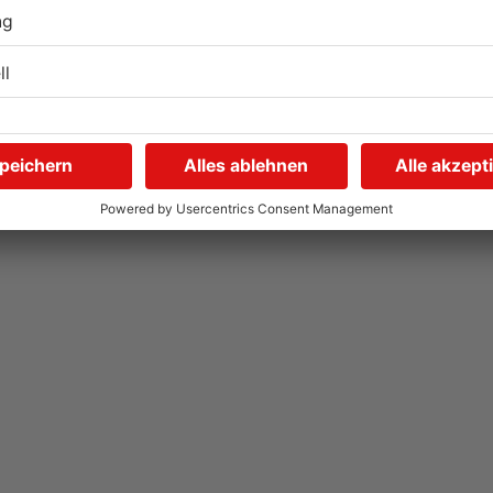
Tante Enso übernimmt
G
einzigen Supermarkt in
z
Pflaumheim
S
06.08.2026, 05:30 UHR IN KREIS ASCHAFFENBURG
03