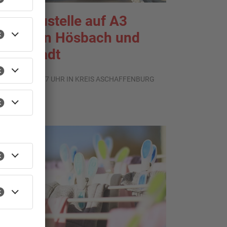
roßbaustelle auf A3
wischen Hösbach und
tockstadt
.08.2026, 15:57 UHR IN KREIS ASCHAFFENBURG