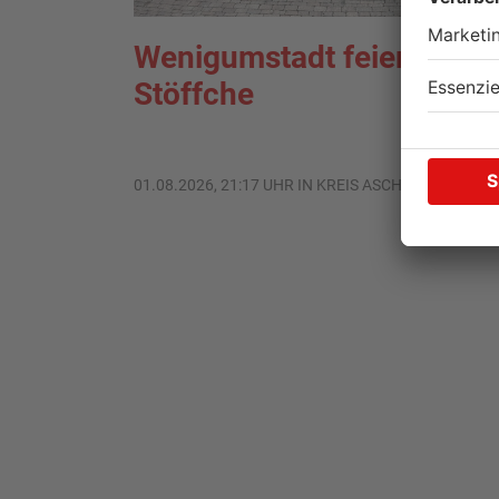
Wenigumstadt feiert das
Stöffche
01.08.2026, 21:17 UHR IN KREIS ASCHAFFENBURG