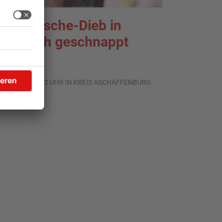
nterwäsche-Dieb in
oldbach geschnappt
.07.2026, 11:42 UHR IN KREIS ASCHAFFENBURG