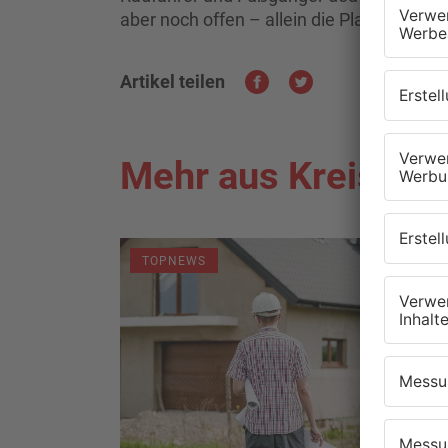
aber noch offen – allein die Planung wird
Artikel teilen
Mehr aus Kreis As
TOPNEWS