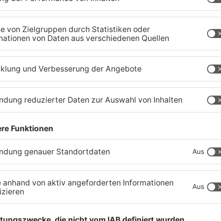
Tante Enso übernimmt
G
einzigen Supermarkt in
z
Pflaumheim
S
06.08.2026, 05:30 UHR IN KREIS ASCHAFFENBURG
03