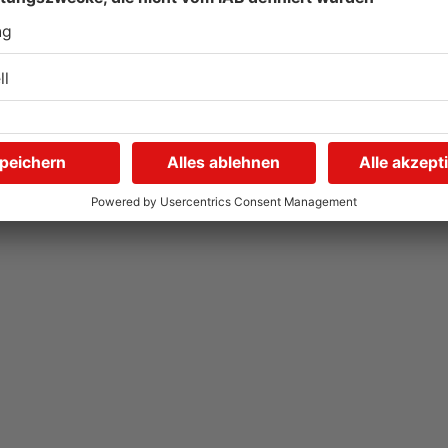
Wegen Trockenheit: Neue
U
Regeln auf A'burger
G
Friedhöfen
31.07.2026, 11:46 UHR IN KREIS ASCHAFFENBURG
31