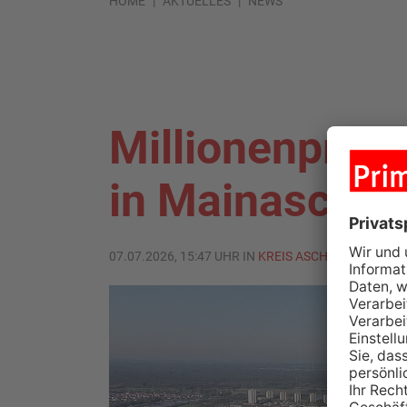
HOME
AKTUELLES
NEWS
Millionenproje
in Mainaschaf
07.07.2026, 15:47 UHR IN
KREIS ASCHAFFENBURG