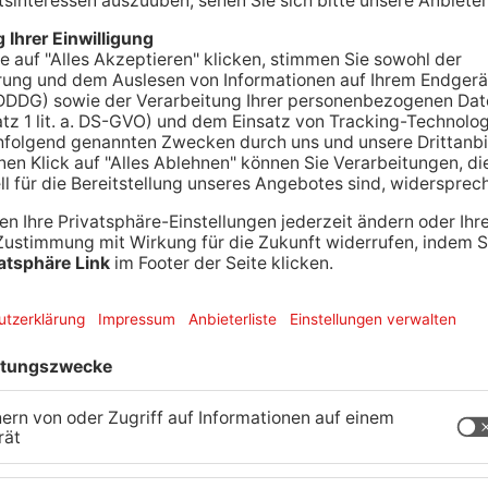
eute um ein Millionenprojekt für Radfahrer und
 sich mit der geplanten Radwegebrücke nach
üro vor, wie die Rampe auf Mainaschaffer Seite an
ie Brücke soll die Verbindung über den Main für
ern. Ob sie am Ende wirklich gebaut wird, ist