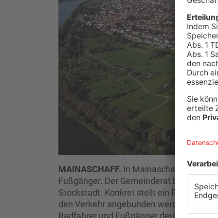
MAINASCHAFF.
In Mainaschaff geht es h
Fußgänger. Der Gemeinderat beschäftigt
Stockstadt. Konkret stellt ein Planungsb
den Verkehr angebunden werden könnte. D
Radfahrer und Fußgänger deutlich verbess