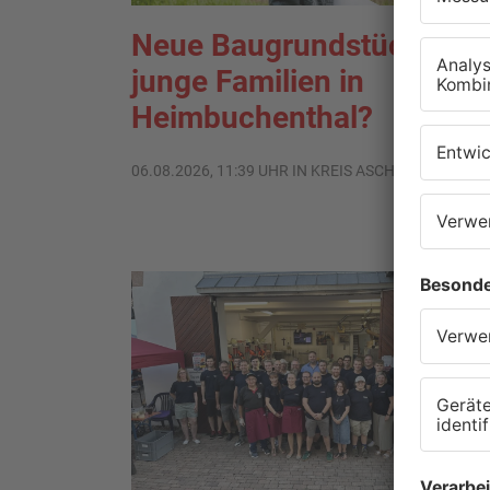
Neue Baugrundstücke für
junge Familien in
Heimbuchenthal?
06.08.2026, 11:39 UHR IN KREIS ASCHAFFENBURG