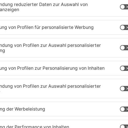
 mit bis zu 800.000 Euro vom Freistaat gefördert.
chaffenburg