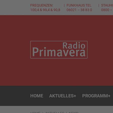
FREQUENZEN:
FUNKHAUS TEL
STAUH
100,4 & 99,4 & 90,8
06021 – 38 83 0
0800 –
HOME
AKTUELLES
+
PROGRAMM
+