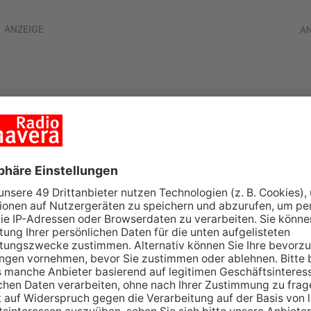
ANZEIGE
A
kt für Radfahrer
f