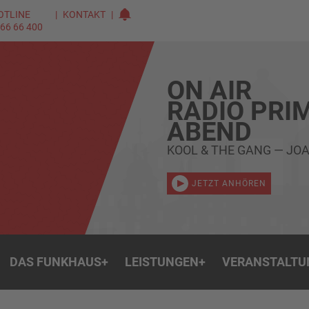
OTLINE
KONTAKT
 66 66 400
ON AIR
RADIO PRI
ABEND
KOOL & THE GANG — JO
JETZT ANHÖREN
DAS FUNKHAUS
+
LEISTUNGEN
+
VERANSTALTU