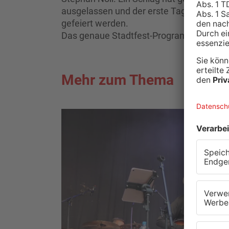
ausgelassen und der erste Tag war ein vo
gefeiert werden.
Das genaue Stadtfest-Programm gibt es 
Mehr zum Thema