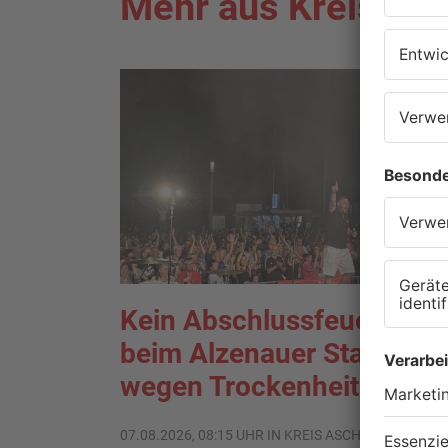
Mehr aus Kreis As
Kein Abschlussfeuerwerk
beim Alzenauer Stadtfest
wegen Trockenheit
07.08.2026, 08:15 UHR IN KREIS ASCHAFFENBURG