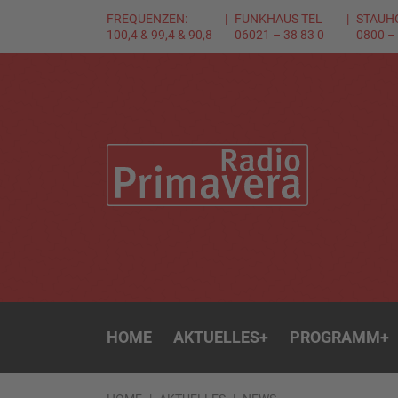
FREQUENZEN:
FUNKHAUS TEL
STAUH
100,4 & 99,4 & 90,8
06021 – 38 83 0
0800 –
HOME
AKTUELLES
+
PROGRAMM
+