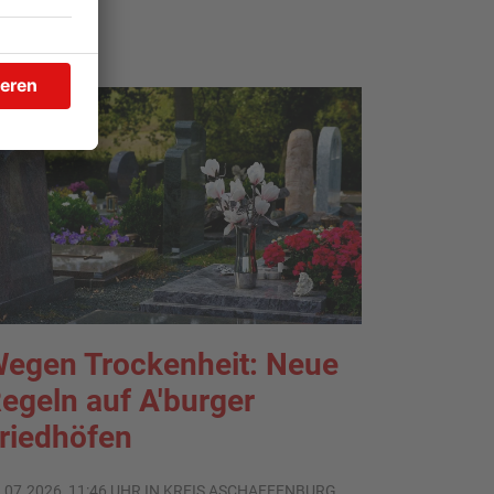
egen Trockenheit: Neue
egeln auf A'burger
riedhöfen
.07.2026, 11:46 UHR IN KREIS ASCHAFFENBURG