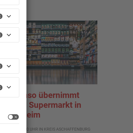
ante Enso übernimmt
inzigen Supermarkt in
flaumheim
.08.2026, 05:30 UHR IN KREIS ASCHAFFENBURG