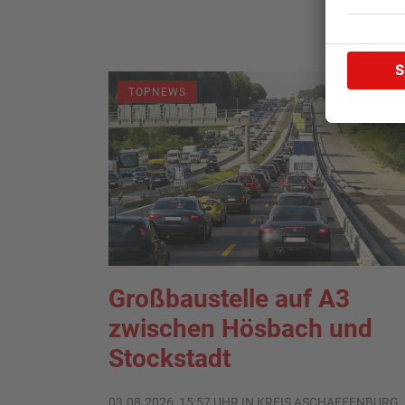
TOPNEWS
Großbaustelle auf A3
zwischen Hösbach und
Stockstadt
03.08.2026, 15:57 UHR IN KREIS ASCHAFFENBURG