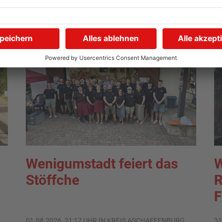
Wenigumstadt feiert das
W
Stöffche
R
F
01.08.2026, 21:17 UHR IN KREIS ASCHAFFENBURG
31