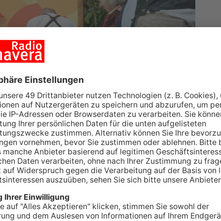
 am Abend offiziell eröffnet. Gestartet hat es mit
reine haben sich daran beteiligt. Die Vereine
und begeisterten die Zuschauer mit Tanzeinlagen
nd erfolgte der Bieranstich durch Bürgermeister
 das Bier ist geflossen. Die Stimmung war