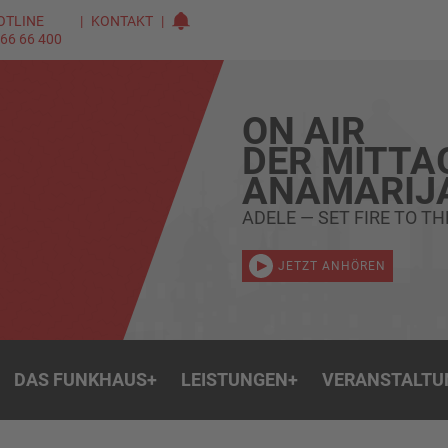
OTLINE
KONTAKT
 66 66 400
ON AIR
DER MITTA
ANAMARIJ
ADELE — SET FIRE TO TH
JETZT ANHÖREN
DAS FUNKHAUS
+
LEISTUNGEN
+
VERANSTALTU