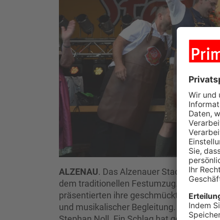
ALZENAU
. Das Alzenauer Stadtfest wurde
dem traditionellen Festumzug. Über 20 Ve
präsentierten ihre geschmückten Wagen 
und musikalischer Begleitung. Anschließe
Stephan Noll. Ein Schlag hat gereicht und