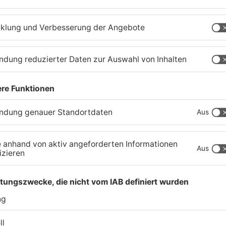
chaffenburg
TOPNEWS
Neue Baugrundstücke für
T
junge Familien in
e
Heimbuchenthal?
P
06.08.2026, 11:39 UHR IN KREIS ASCHAFFENBURG
06