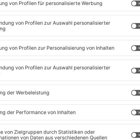
1
/
69