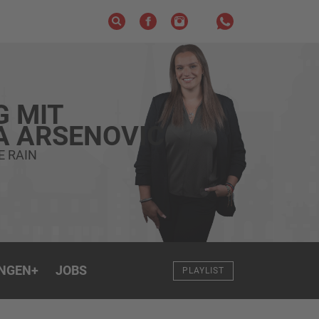
G MIT
A ARSENOVIC
E RAIN
NGEN
+
JOBS
PLAYLIST