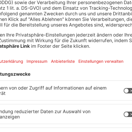
ller Erfolg. Noch bis zum Montag kann hier
hier:
https://www.alzenau.de/Freizei...