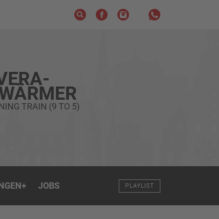
VERA-
HWÄRMER
NG TRAIN (9 TO 5)
NGEN
+
JOBS
PLAYLIST