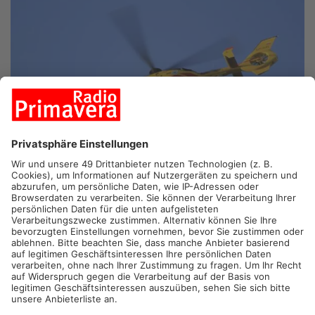
KÄLBERAU.
Komplizierte Rettungsaktion auf dem
Speichenbach-Trail bei Kälberau: Wie die Kreisbrandinspektion
Aschaffenburg heute mitteilte, ist dort am Samstag ein
Mountainbiker im schwer zugänglichen Gelände gestürzt. Die
Feuerwehren Michelbach-Kälberau und Hörstein rückten an
und übernahmen die Erstversorgung des schwer verletzten
Fahrradfahrers. Der Unfall ereignete sich am Beginn des
unteren Drittels des anspruchsvollen fünften Abschnitts. Ein
Rettungshubschrauber landete auf dem Kälberauer