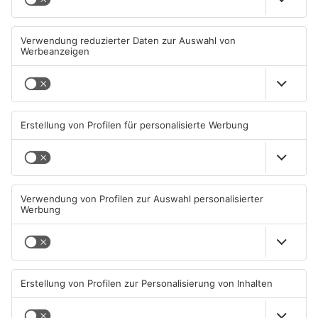
Goldbach kürt seine besten
Wir feiern 25 Jahre
Arschbomben-Springer
Alzenauer Stadtfest
08.08.2026, 15:55 UHR IN KREIS
08.08.2026, 00:05 UHR IN KREIS
ASCHAFFENBURG
ASCHAFFENBURG
Kahlgrund-Gemeinden
Kein Abschlussfeuerwerk
wollen künftig enger
beim Alzenauer Stadtfest