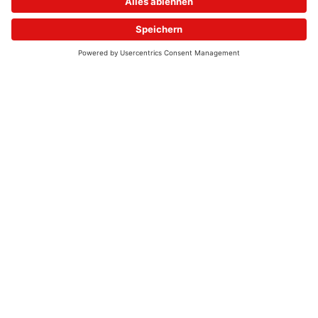
© 2026 - UKW-Frequenzen 100,4 & 99,4 & 90,8 | DAB+ | Alexa
Allgemeine Kontaktnummer