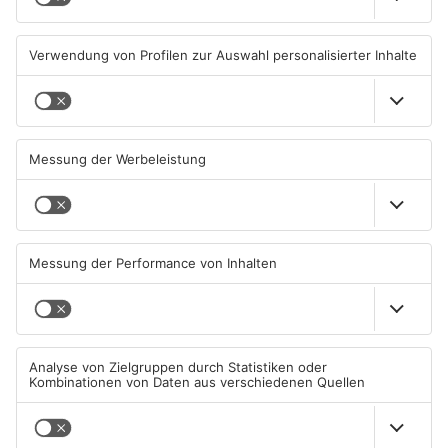
zusammenarbeiten
wegen Trockenheit
07.08.2026, 16:15 UHR IN KREIS
07.08.2026, 08:15 UHR IN KREIS
ASCHAFFENBURG
ASCHAFFENBURG
TOPNEWS
Neue Baugrundstücke für
Tante Enso übernimmt
junge Familien in
einzigen Supermarkt in
Heimbuchenthal?
Pflaumheim
06.08.2026, 11:39 UHR IN KREIS
06.08.2026, 05:30 UHR IN KREIS
ASCHAFFENBURG
ASCHAFFENBURG