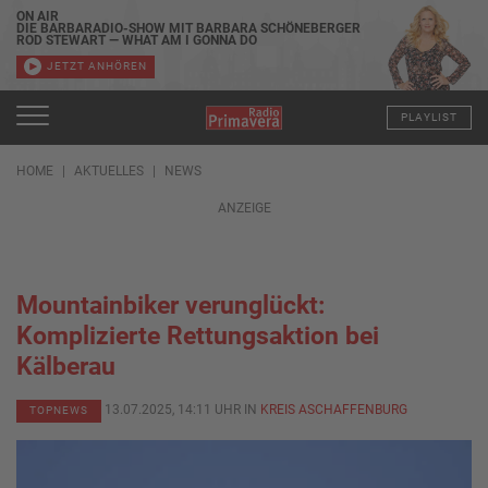
ON AIR
DIE BARBARADIO-SHOW MIT BARBARA SCHÖNEBERGER
ROD STEWART — WHAT AM I GONNA DO
JETZT ANHÖREN
PLAYLIST
HOME
AKTUELLES
NEWS
ANZEIGE
Mountainbiker verunglückt:
Komplizierte Rettungsaktion bei
Kälberau
13.07.2025, 14:11 UHR IN
KREIS ASCHAFFENBURG
TOPNEWS