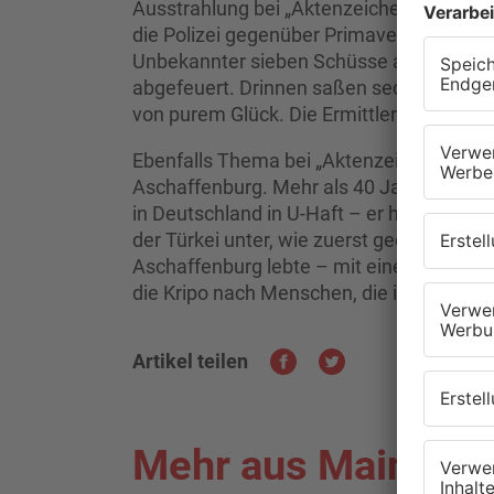
Ausstrahlung bei „Aktenzeichen XY“ gest
die Polizei gegenüber Primavera bestätig
Unbekannter sieben Schüsse auf die Fron
abgefeuert. Drinnen saßen sechs Menschen.
von purem Glück. Die Ermittler gehen da
Ebenfalls Thema bei „Aktenzeichen XY“ w
Aschaffenburg. Mehr als 40 Jahre nach d
in Deutschland in U-Haft – er hat gestand
der Türkei unter, wie zuerst gedacht. Die 
Aschaffenburg lebte – mit einer falschen 
die Kripo nach Menschen, die ihn in diese
Artikel teilen
Mehr aus Main-Kin