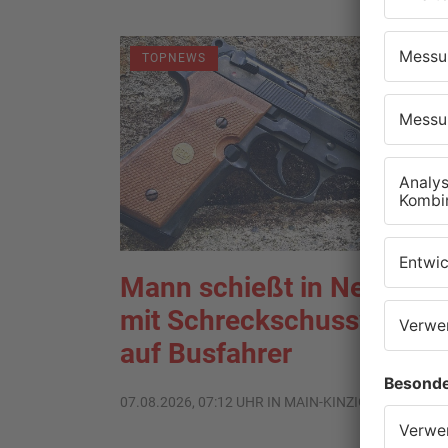
TOPNEWS
Mann schießt in Neuberg
mit Schreckschusswaffe
auf Busfahrer
07.08.2026, 07:12 UHR IN MAIN-KINZIG-KREIS