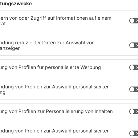
ern gibt es dazu keine neuen Hinweise – das hat
t. Im Januar vergangenen Jahres hatte ein
tscheibe eines Wettbüros in Maintal-Dörnigheim
 Alle blieben unverletzt, die Polizei spricht da
her von sechsfach versuchtem Mord aus.
ar der Cold Case Maria Köhler aus
em Mord sitzt ihr damaliger Ex-Freund inzwischen
en. Brisant: Der Mann tauchte nicht komplett in
Ermittler fanden jetzt heraus, dass er 16 Jahre in
Identität – und sogar verheiratet war. Jetzt sucht
r Zeit kannten.
zig-Kreis