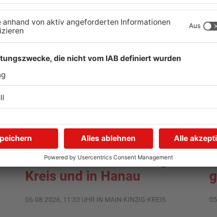
Gute Nachrichten für
W
Pendler im Main-Kinzig-
S
Kreis und in Hanau
g
06.08.2026, 11:33 UHR IN MAIN-KINZIG-KREIS
05