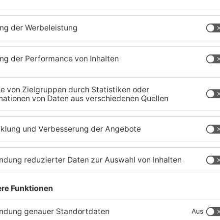
Schwerer Unfall zwischen
A
Langenselbolder Dreieck
z
und Hanauer Kreuz
K
07.08.2026, 07:07 UHR IN MAIN-KINZIG-KREIS
07