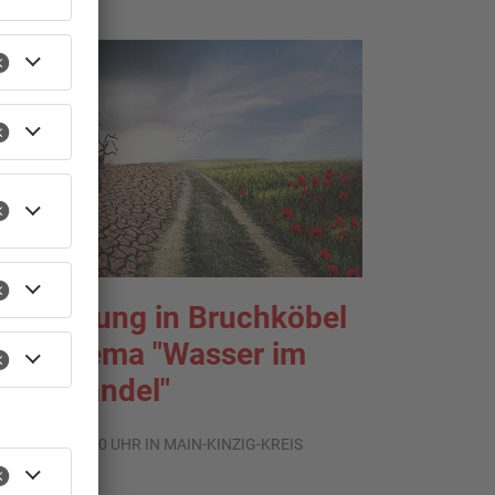
usstellung in Bruchköbel
um Thema "Wasser im
limawandel"
.08.2026, 05:00 UHR IN MAIN-KINZIG-KREIS