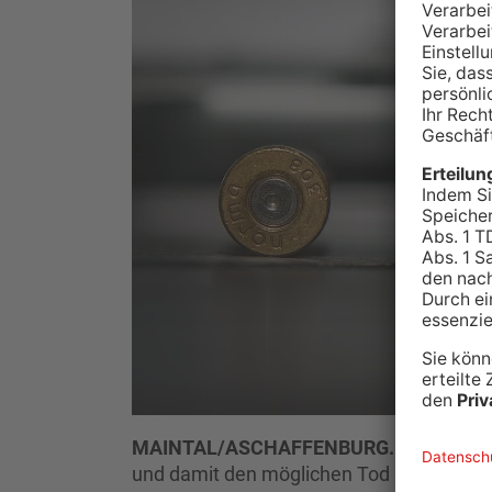
MAINTAL/ASCHAFFENBURG.
Wer hat le
und damit den möglichen Tod mehrerer