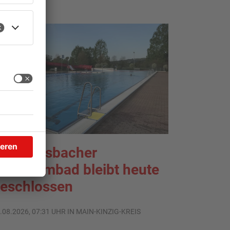
ächtersbacher
chwimmbad bleibt heute
eschlossen
.08.2026, 07:31 UHR IN MAIN-KINZIG-KREIS