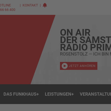
OTLINE
KONTAKT
 66 66 400
ON AIR
DER SAMST
RADIO PRI
ROSENSTOLZ — ICH BIN
JETZT ANHÖREN
DAS FUNKHAUS
+
LEISTUNGEN
+
VERANSTALTU