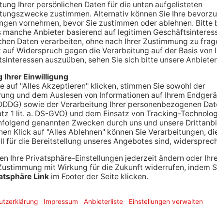
tztes Jahr auf ein Wettbüro in Maintal geschossen
 Menschen in Kauf genommen? Auch nach der