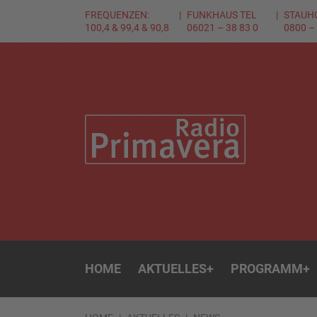
FREQUENZEN:
FUNKHAUS TEL
STAUH
100,4 & 99,4 & 90,8
06021 – 38 83 0
0800 –
HOME
AKTUELLES
+
PROGRAMM
+