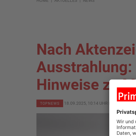
HOME
AKTUELLES
NEWS
Nach Aktenzei
Ausstrahlung:
Hinweise zu M
18.09.2025, 10:14 UHR IN
MAIN-KINZ
TOPNEWS