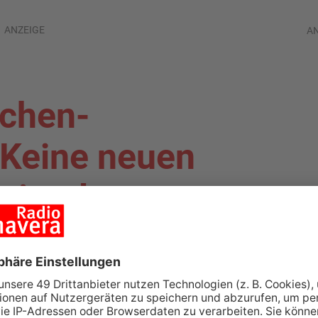
ANZEIGE
A
chen-
 Keine neuen
aintal
IG-KREIS