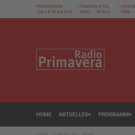
FREQUENZEN:
FUNKHAUS TEL
STAUH
100,4 & 99,4 & 90,8
06021 – 38 83 0
0800 –
HOME
AKTUELLES
+
PROGRAMM
+