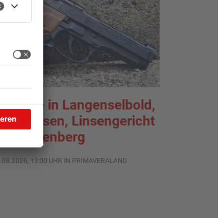
chüsse in Langenselbold,
elnhausen, Linsengericht
nd Miltenberg
.08.2026, 13:00 UHR IN PRIMAVERALAND