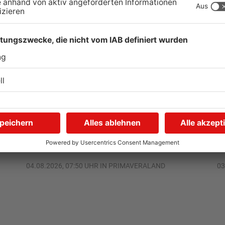
Kliniken im Primaveraland
S
r
melden mehr Patienten
G
durch Hitze
u
04.08.2026, 07:50 UHR IN PRIMAVERALAND
03