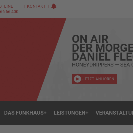
OTLINE
KONTAKT
 66 66 400
ON AIR
DER MORGE
DANIEL FL
HONEYDRIPPERS — SEA 
JETZT ANHÖREN
DAS FUNKHAUS
+
LEISTUNGEN
+
VERANSTALTU