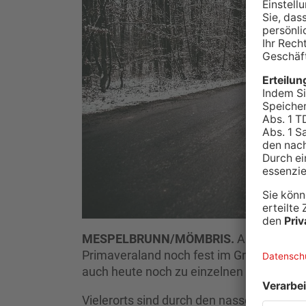
MESPELBRUNN/MÖMBRIS.
Auch an Tag 
Primaveraland noch fest im Griff. In de
auch heute noch zu einzelnen Straßensp
Vielerorts sind durch den nassen, sehr