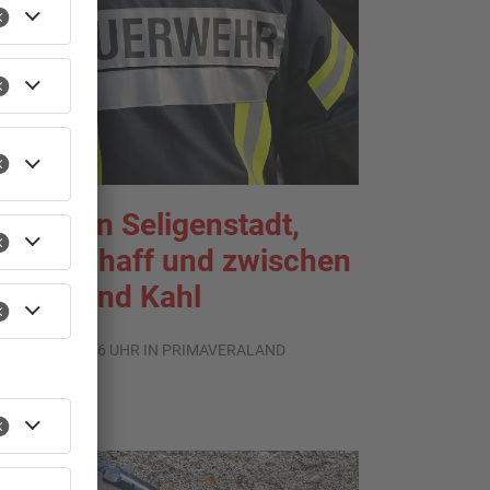
rände in Seligenstadt,
aldaschaff und zwischen
anau und Kahl
.08.2026, 06:36 UHR IN PRIMAVERALAND