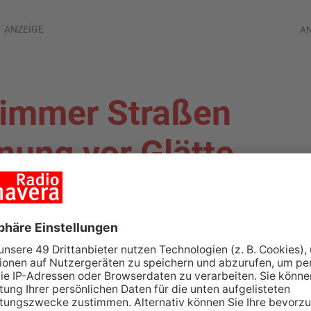
ANZEIGE
A
 immer Straßen
nung vor Glätte
ALAND