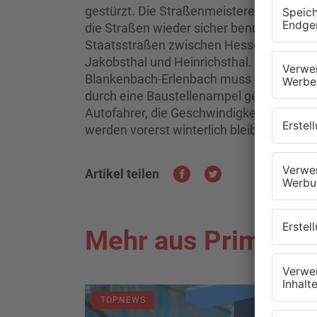
gestürzt. Die Straßenmeistereien und Fe
die Straßen wieder sicher benutzbar zu m
Staatsstraßen zwischen Hessental und R
Jakobsthal und Heinrichsthal. Auf der S
Blankenbach-Erlenbach muss der Verkeh
durch eine Baustellenampel geführt werden
Autofahrer, die Geschwindigkeit an die 
werden vorerst winterlich bleiben.
Artikel teilen
Mehr aus Primaver
TOPNEWS