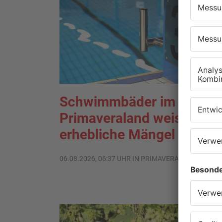
Schwimmbäder im
Primaveraland weisen teil
erhebliche Mängel auf
06.08.2026, 06:37 UHR IN PRIMAVERALAND