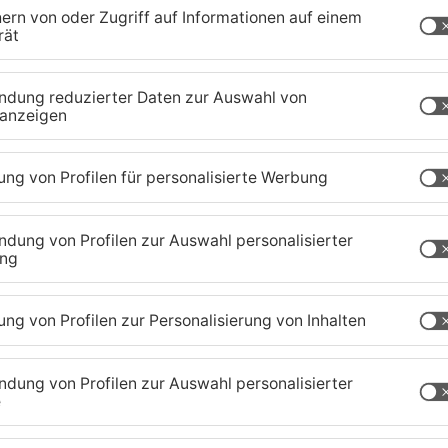
uerwehren in der Region sind im Dauereinsatz, um
achen. Gesperrt sind beispielsweise die
ohrbrunn oder auch die Kreisstraße zwischen
taatsstraße zwischen Mömbris-Kaltenberg und
r nach einem Böschungsrutsch wechselseitig
. Die Polizei appelliert nach wie vor an
Witterungsverhältnisse anzupassen – denn die
aland
TOPNEWS