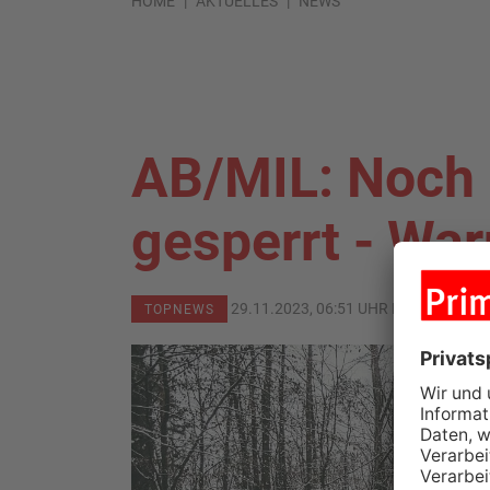
HOME
AKTUELLES
NEWS
AB/MIL: Noch
gesperrt - War
29.11.2023, 06:51 UHR IN
PRIMAVER
TOPNEWS