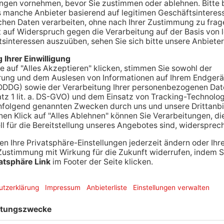
zwei nach dem Einbruch hat der Winter das
n Kreisen Aschaffenburg und Miltenberg kommt es
errungen und Einschränkungen.
 schweren Schnee Bäume auf die Fahrbahnen