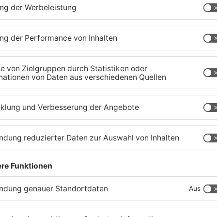
Waldbrandgefahr im
B
s
Primaveraland bleibt
W
weiterhin sehr hoch
H
06.08.2026, 06:34 UHR IN PRIMAVERALAND
05
TOPNEWS