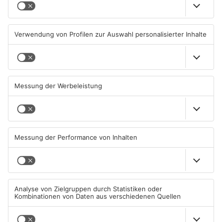
Großbaustelle auf A3
Wenigumstadt feiert das
zwischen Hösbach und
Stöffche
Stockstadt
03.08.2026, 15:57 UHR IN KREIS
01.08.2026, 21:17 UHR IN KREIS
ASCHAFFENBURG
ASCHAFFENBURG
Wegen Trockenheit: Neue
Unterwäsche-Dieb in
Regeln auf A'burger
Goldbach geschnappt
Friedhöfen
31.07.2026, 11:46 UHR IN KREIS
31.07.2026, 11:42 UHR IN KREIS