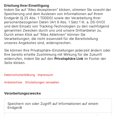
Westernbach neu gemacht. Für die Bauarbeiten muss
großräumig umgeleitet werden – über Schneppenbach,
Hofstädten und Geiselbach. Nächstes Jahr im Herbst soll die
Ortsdurchfahrt in Westerngrund dann komplett fertig sein.
Artikel teilen
ANZEIGE
Mehr aus Kreis
Aschaffenburg
TOPNEWS