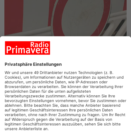
WESTERNGRUND.
In Westerngrund brauchen Autofahrer ab
heute mehr Geduld. Die Ortsdurchfahrt ist wieder dicht. Bis
Ende des Jahres wird weiter an der Großbaustelle gearbeitet.
Eigentlich sollte die Ortsdurchfahrt in Westerngrund schon
letzte Woche dicht gemacht werden – wegen des eisigen
Winterwetters war das aber nicht möglich. Heute startet der
nächste Bauabschnitt: Dabei wird unter anderem ein
Stauraumkanal gebaut. Dieser soll verhindern, dass bei
Starkregen die Gullys überlaufen. Erst im Juni wird dann auf
der Straße gebaut. Dabei wird auch die Brücke über den