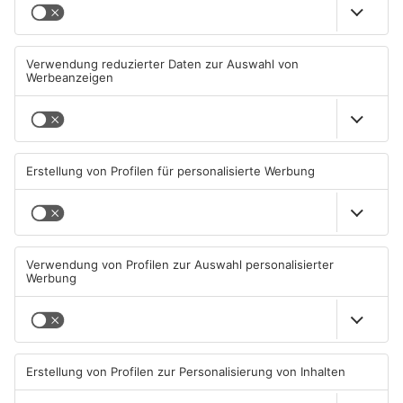
Neue Baugrundstücke für
Tante Enso übernimmt
junge Familien in
einzigen Supermarkt in
Heimbuchenthal?
Pflaumheim
06.08.2026, 11:39 UHR IN KREIS
06.08.2026, 05:30 UHR IN KREIS
ASCHAFFENBURG
ASCHAFFENBURG
TOPNEWS