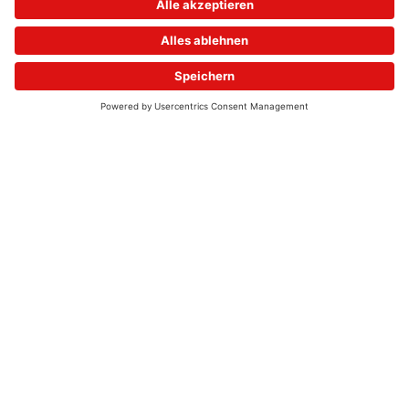
© 2026 - UKW-Frequenzen 100,4 & 99,4 & 90,8 | DAB+ | Alexa