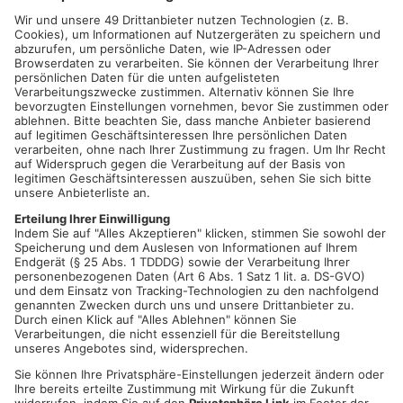
DAS VORLÄUFIGE ERGEBNIS IN KAHL FOTO: GEMEINDE KAHL
LANDRAT LEGLER WAR UNTER DEN ERSTEN GRATULANTEN