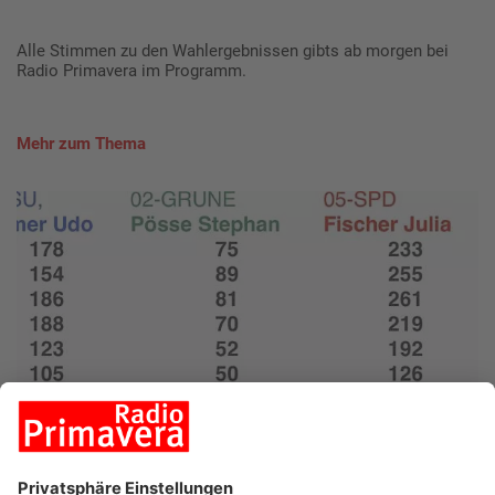
Alle Stimmen zu den Wahlergebnissen gibts ab morgen bei
Radio Primavera im Programm.
Mehr zum Thema