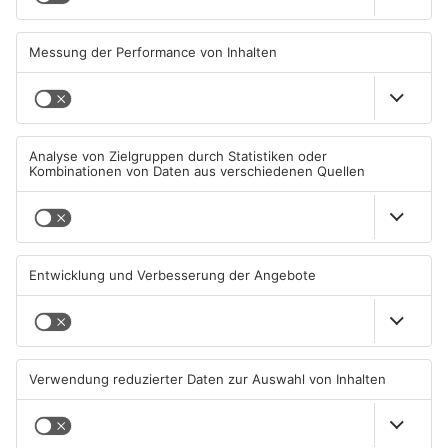
Großbaustelle auf A3
Wenigumstadt feiert das
zwischen Hösbach und
Stöffche
Stockstadt
03.08.2026, 15:57 UHR IN KREIS
01.08.2026, 21:17 UHR IN KREIS
ASCHAFFENBURG
ASCHAFFENBURG
Wegen Trockenheit: Neue
Unterwäsche-Dieb in
Regeln auf A'burger
Goldbach geschnappt
Friedhöfen
31.07.2026, 11:46 UHR IN KREIS
31.07.2026, 11:42 UHR IN KREIS
ASCHAFFENBURG
ASCHAFFENBURG