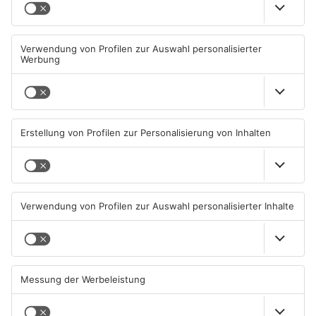
Neue Baugrundstücke für
Tante Enso übernimmt
junge Familien in
einzigen Supermarkt in
Heimbuchenthal?
Pflaumheim
06.08.2026, 11:39 UHR IN KREIS
06.08.2026, 05:30 UHR IN KREIS
ASCHAFFENBURG
ASCHAFFENBURG
TOPNEWS