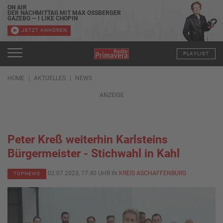
ON AIR
DER NACHMITTAG MIT MAX OSSBERGER
GAZEBO — I LIKE CHOPIN
JETZT ANHÖREN
PLAYLIST
HOME
AKTUELLES
NEWS
ANZEIGE
Peter Kreß weiterhin Karlsteins
Bürgermeister - Stichwahl in Kahl
02.07.2023, 17:40 UHR IN
KREIS ASCHAFFENBURG
TOPNEWS