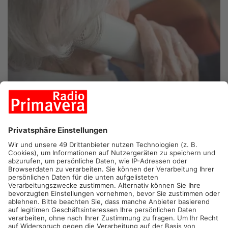
BESSENBACH/WALDASCHAFF.
In Bessenbach und
Waldaschaff sind momentan vermehrt Betrüger unterwegs.
Davor warnt jetzt die Polizei. Sogenannte Callcenterbetrüger
versuchen mit gängigen Maschen wie falsche Polizeibeamte
oder dem Enkeltrick, an Geld und Schmuck zu kommen.
Die Polizei Unterfranken rät:
Legen Sie auf. Wählen Sie selbst die Notrufnummer 110
und fragen bei der Polizei nach einem entsprechenden
Einsatz bzw. ob tatsächlich Verwandte in Not sind.