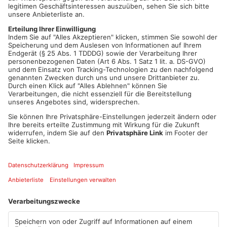
Die Polizei weist Sie niemals an, Geld oder Schmuck zu
Hause zur Abholung bereit zu legen oder an Abholer zu
übergeben!
Übergeben Sie keine Geldbeträge an Fremde! Auch die
Polizei holt bei Ihnen an der Haustüre keine Wertsachen
ab, um sie in Verwahrung zu nehmen!
Die Täter können mittels Call ID-Spoofing jede von ihnen
gewünschte Rufnummer auf dem Telefondisplay
anzeigen lassen - bei der echten Polizei erscheint
niemals die 110 (auch nicht mit Vorwahl)!
Sprechen Sie mit ihren Freunden, Nachbarn und
Verwandten über das Phänomen!
Artikel teilen
ANZEIGE