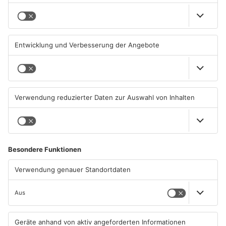
Neue Baugrundstücke für
Tante Enso übernimmt
junge Familien in
einzigen Supermarkt in
Heimbuchenthal?
Pflaumheim
06.08.2026, 11:39 UHR IN KREIS
06.08.2026, 05:30 UHR IN KREIS
ASCHAFFENBURG
ASCHAFFENBURG