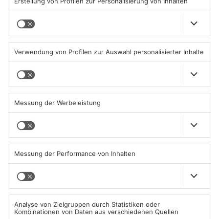
Kahlgrund-Gemeinden
Kein Abschlussfeuerwerk
wollen künftig enger
beim Alzenauer Stadtfest
zusammenarbeiten
wegen Trockenheit
07.08.2026, 16:15 UHR IN KREIS
07.08.2026, 08:15 UHR IN KREIS
ASCHAFFENBURG
ASCHAFFENBURG
TOPNEWS