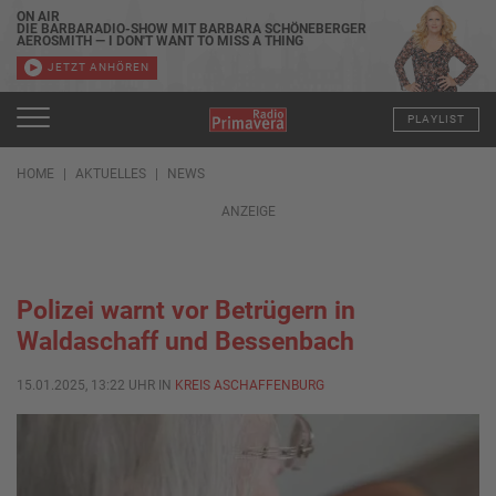
ON AIR
DIE BARBARADIO-SHOW MIT BARBARA SCHÖNEBERGER
AEROSMITH — I DON'T WANT TO MISS A THING
JETZT ANHÖREN
PLAYLIST
HOME
AKTUELLES
NEWS
ANZEIGE
Polizei warnt vor Betrügern in
Waldaschaff und Bessenbach
15.01.2025, 13:22 UHR IN
KREIS ASCHAFFENBURG