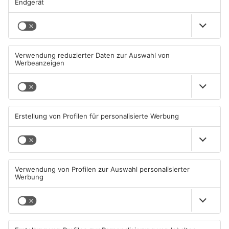
Mehr aus Kreis
Aschaffenburg
TOPNEWS
Goldbach kürt seine besten
Wir feiern 25 Jahre
Arschbomben-Springer
Alzenauer Stadtfest
08.08.2026, 15:55 UHR IN KREIS
08.08.2026, 00:05 UHR IN KREIS
ASCHAFFENBURG
ASCHAFFENBURG