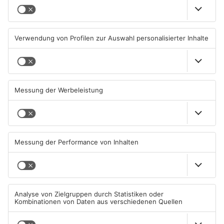
Feuerwerk löst wohl Brand in
Aschaffenburg: Prozess um
Aschaffenburg-Schweinheim
schweren E-Scooter-Raub
aus
beginnt
04.08.2026, 13:21 UHR IN
04.08.2026, 06:36 UHR IN
ASCHAFFENBURG
ASCHAFFENBURG
AB: Sperrmüllpresse brennt
AB: Aktion "Bewegung im
auf Recyclinghof
Park" startet