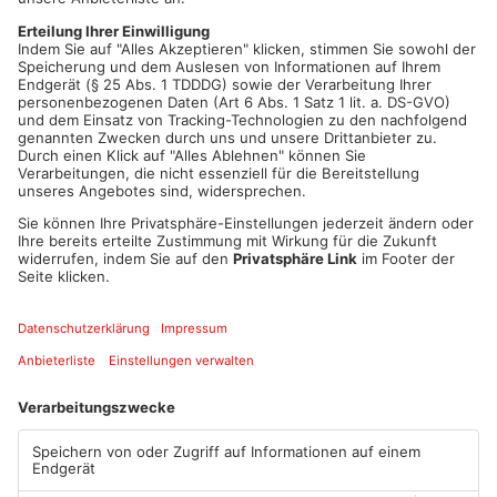
auch in den sozialen Medien auf Schlemmer ein. Der wehrt
sich: Er will die Beflaggung auf städtische, staatliche und
hoheitliche Anlässe beschränken. Es gebe aber genügend
Aktionen zum Pride Month. Heute geht’s in Aschaffenburg los
mit einem queeren Stammtisch. Am Samstag steht dann die
Parade zum
Christopher Street Day
an. In Hanau ist der CSD
für Ende Juni geplant. (Foto: Der CSD 2023 in Aschaffenburg)
Artikel teilen
ANZEIGE
Mehr aus
Aschaffenburg