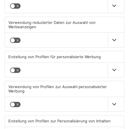
TOPNEWS
Zwei Fußgänger in
Große Baustelle in
Aschaffenburg von
Aschaffenburger Innenstadt
Mercedes erfasst
beendet
07.08.2026, 07:52 UHR IN
05.08.2026, 06:40 UHR IN
ASCHAFFENBURG
ASCHAFFENBURG
TOPNEWS