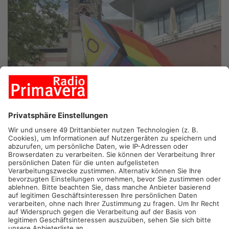
ASCHAFFENBURG.
Auch in Aschaffenburg startet heute der
"
Pride Month
" mit verschiedenen Veranstaltungen. Derweil
reißt die Kritik am neuen CSU-Oberbürgermeister Markus
Schlemmer nicht ab.
In der letzten Woche hat der neue
Oberbürgermeister bekannt gegeben, dass diesmal keine
Regenbogenflaggen an öffentlichen Gebäuden und Plätzen, wie
beispielsweise am Rathaus, gehisst werden.
Anders, als noch
zur Zeit des SPD-OBs Jürgen Herzing. Die letzten Tage hagelte
es immer wieder Kritik – ein Sturm der Entrüstung prasselte