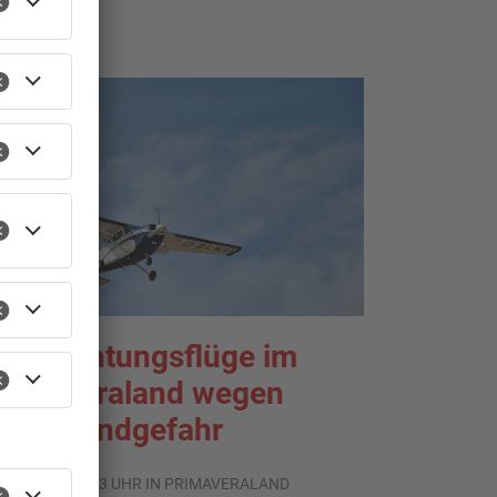
TOPNEWS
eobachtungsflüge im
rimaveraland wegen
aldbrandgefahr
.08.2026, 09:33 UHR IN PRIMAVERALAND