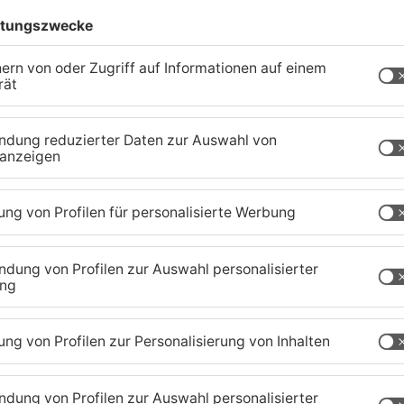
457. Am Freitag, den 22.07.2022, wird eine
s Hochbehälters Hain-Gründau für die Versorgung
nnen und Bürger in Hain-Gründau gerade an
n und nur für den menschlichen Gebrauch zu
ässerungen nur in dem absolut notwendigen
n, Autowäschen oder sonstige wasserintensive
der Zubringerleitung werden voraussichtlich 2- 3