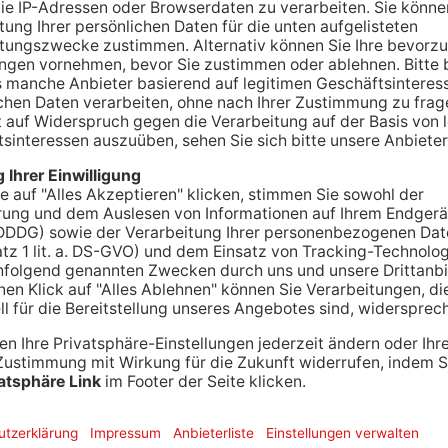
ches kann es bei der Wasserversorgung in Hain-
n kommen. Anlass dafür ist eine gebrochene