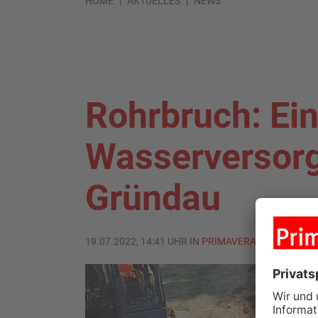
HOME
AKTUELLES
NEWS
Rohrbruch: Ei
Wasserversorg
Gründau
19.07.2022, 14:41 UHR IN
PRIMAVERALAND