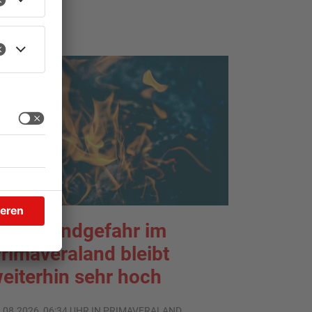
TOPNEWS
aldbrandgefahr im
rimaveraland bleibt
eiterhin sehr hoch
.08.2026, 06:34 UHR IN PRIMAVERALAND