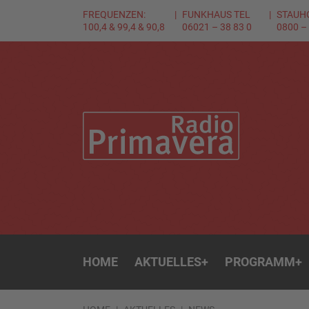
FREQUENZEN:
FUNKHAUS TEL
STAUH
100,4 & 99,4 & 90,8
06021 – 38 83 0
0800 –
HOME
AKTUELLES
+
PROGRAMM
+