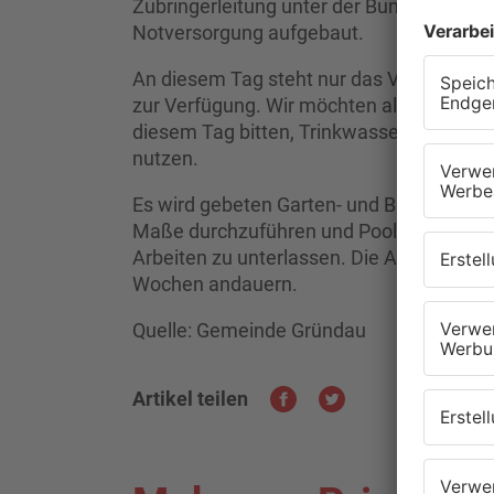
Zubringerleitung unter der Bundesstraße 
Notversorgung aufgebaut.
An diesem Tag steht nur das Volumen de
zur Verfügung. Wir möchten alle Bürgeri
diesem Tag bitten, Trinkwasser zu spare
nutzen.
Es wird gebeten Garten- und Blumenbew
Maße durchzuführen und Pool-Befüllunge
Arbeiten zu unterlassen. Die Arbeiten an 
Wochen andauern.
Quelle: Gemeinde Gründau
Artikel teilen