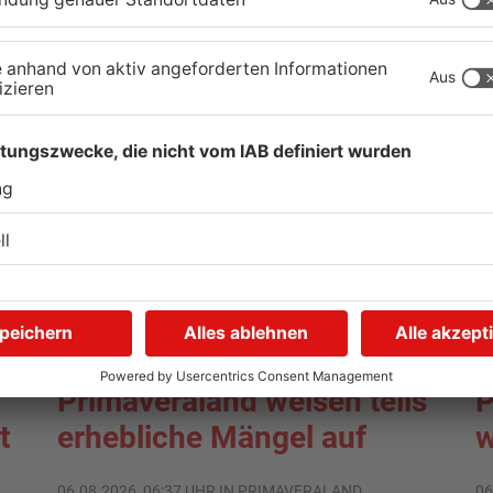
TOPNEWS
Schwimmbäder im
W
Primaveraland weisen teils
P
t
erhebliche Mängel auf
w
06.08.2026, 06:37 UHR IN PRIMAVERALAND
06