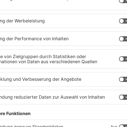
aland
TOPNEWS
Ferienende: ADAC erwartet
B
Stau-Wochenende im
P
Primaveraland
W
08.08.2026, 09:39 UHR IN PRIMAVERALAND
08