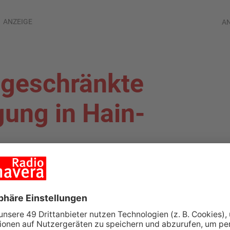
ANZEIGE
A
ngeschränkte
ung in Hain-