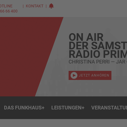
OTLINE
KONTAKT
 66 66 400
ON AIR
DER SAMST
RADIO PRI
CHRISTINA PERRI — JAR
JETZT ANHÖREN
DAS FUNKHAUS
+
LEISTUNGEN
+
VERANSTALTU