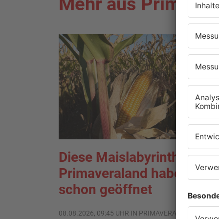
Mehr aus Primaver
Diese Maislabyrinthe im
Primaveraland haben
schon geöffnet
08.08.2026, 09:45 UHR IN PRIMAVERALAND