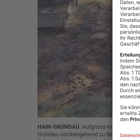
HAIN-GRÜNDAU.
Aufgrund eines Rohrbru
Gründau vorübergehend zu Behinderunge