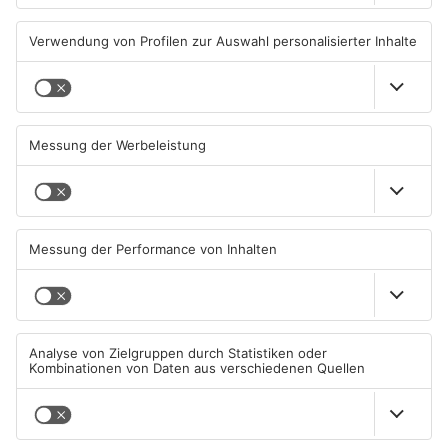
ASCHAFFENBURG
ASCHAFFENBURG
Unterwäsche-Dieb in
Heigenbrücken berät über
Goldbach geschnappt
Lidl Deutschland Tour
31.07.2026, 11:42 UHR IN KREIS
30.07.2026, 16:38 UHR IN KREIS
ASCHAFFENBURG
ASCHAFFENBURG