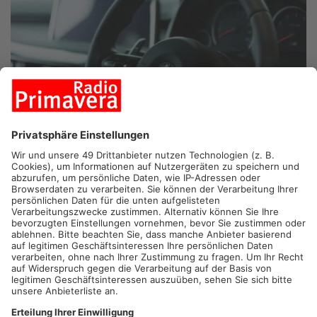
ALZENAU.
Schwerer Unfall am Abend im Alzenauer
Industriegebiet Süd zwischen Hörstein und Dettingen. Dabei
flog ein junger Autofahrer mit seinem BMW von der Straße und
kracht gegen ein massives Metallgeländer. Der 23-Jährige kam
mit ein paar Schrammen davon. Sein gleichaltriger Beifahrer
wurde allerdings so schwer verletzt, dass sein Leben in Gefahr
ist. Er kam in ein Krankenhaus. Höchstwahrscheinlich ist der
Fahrer zu schnell unterwegs gewesen.
Artikel teilen