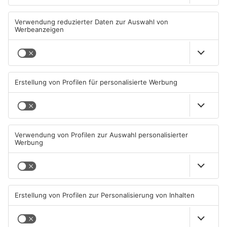
Tante Enso übernimmt
Großbaustelle auf A3
einzigen Supermarkt in
zwischen Hösbach und
Pflaumheim
Stockstadt
06.08.2026, 05:30 UHR IN KREIS
03.08.2026, 15:57 UHR IN KREIS
ASCHAFFENBURG
ASCHAFFENBURG
Wenigumstadt feiert das
Wegen Trockenheit: Neue
Stöffche
Regeln auf A'burger
Friedhöfen
01.08.2026, 21:17 UHR IN KREIS
31.07.2026, 11:46 UHR IN KREIS