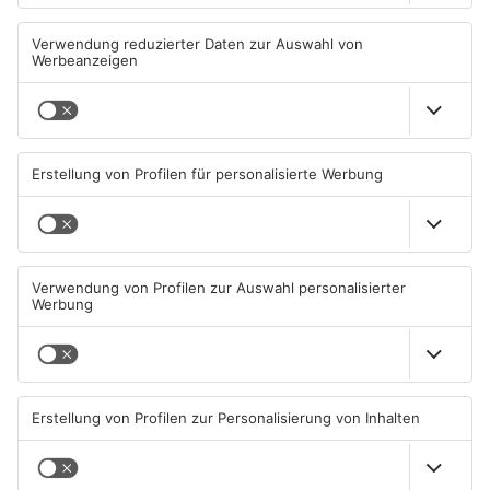
Kann Pflaumheim den
Großbaustelle auf A3
einzigen Supermarkt im Ort
zwischen Hösbach und
behalten?
Stockstadt
05.08.2026, 12:50 UHR IN KREIS
03.08.2026, 15:57 UHR IN KREIS
ASCHAFFENBURG
ASCHAFFENBURG
Wenigumstadt feiert das
Wegen Trockenheit: Neue
Stöffche
Regeln auf A'burger
Friedhöfen
01.08.2026, 21:17 UHR IN KREIS
31.07.2026, 11:46 UHR IN KREIS
ASCHAFFENBURG
ASCHAFFENBURG