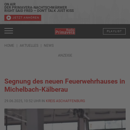
ON AIR
DER PRIMAVERA-NACHTSCHWÄRMER
RIGHT SAID FRED — DON'T TALK JUST KISS
JETZT ANHÖREN
PLAYLIST
HOME
AKTUELLES
NEWS
ANZEIGE
Segnung des neuen Feuerwehrhauses in
Michelbach-Kälberau
29.06.2025, 10:52 UHR IN
KREIS ASCHAFFENBURG