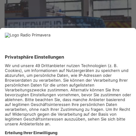
MICHELBACH-KÄLBERAU.
In Michelbach-Kälberau wird das
neue Gebäude der örtlichen Feuerwehr eingeweiht und
gesegnet. Durch die Erweiterung des bestehenden
Feuerwehrgebäudes steht den Einsatzkräften jetzt eine
moderne und zukunftsfähige Infrastruktur zur Verfügung. So
soll die Feuerwehr für künftige Anforderungen besser
vorbereitet sein.
Artikel teilen