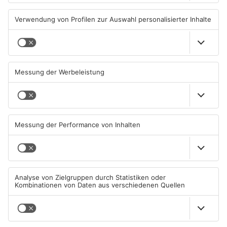
Unterwäsche-Dieb in
Heigenbrücken berät über
Goldbach geschnappt
Lidl Deutschland Tour
31.07.2026, 11:42 UHR IN KREIS
30.07.2026, 16:38 UHR IN KREIS
ASCHAFFENBURG
ASCHAFFENBURG