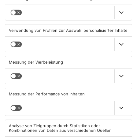
Kahlgrund-Gemeinden
Kein Abschlussfeuerwerk
wollen künftig enger
beim Alzenauer Stadtfest
zusammenarbeiten
wegen Trockenheit
07.08.2026, 16:15 UHR IN KREIS
07.08.2026, 08:15 UHR IN KREIS
ASCHAFFENBURG
ASCHAFFENBURG
TOPNEWS