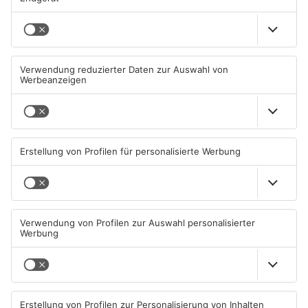
Mehr aus Kreis
Aschaffenburg
TOPNEWS
Goldbach kürt seine besten
Wir feiern 25 Jahre
Arschbomben-Springer
Alzenauer Stadtfest
08.08.2026, 15:55 UHR IN KREIS
08.08.2026, 00:05 UHR IN KREIS
ASCHAFFENBURG
ASCHAFFENBURG