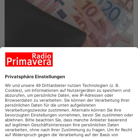
GLATTBACH.
Reiner hat es geliebt, Motorrad zu fahren. Bis er
vor Kurzem 15 Schlaganfälle erlitt und seitdem ein Pflegefall
ist. Sein Freund Mesut möchte ihm helfen. Reiner braucht
einen speziellen Rollstuhl. Der jetztige ist nämlich nicht richtig
auf ihn abgestimmt und Reiner kann deswegen immer wieder
rausfallen.
7000 Euro möchte Mesut für seinen Biker-Freund sammeln.
Spenden könnt ihr über folgenden Link:
https://www.gofundme.com/f/bik...