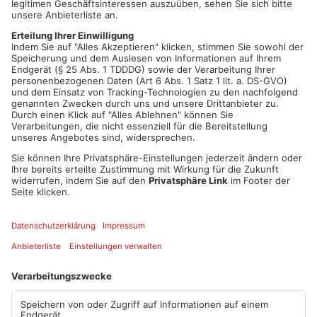
Mehr zum Thema
Wir haben mit Mesut zu seiner Spendenaktion gesprochen.
00:15
PLAY
MUTE
Artikel teilen
ANZEIGE