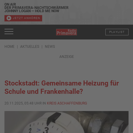
ON AIR
DER PRIMAVERA-NACHTSCHWÄRMER
JOHNNY LOGAN — HOLD ME NOW
JETZT ANHÖREN
PLAYLIST
HOME
AKTUELLES
NEWS
ANZEIGE
Stockstadt: Gemeinsame Heizung für
Schule und Frankenhalle?
20.11.2025, 05:48 UHR IN
KREIS ASCHAFFENBURG