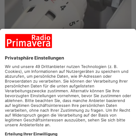
STOCKSTADT.
Teilen sich die geplante Grundschule und die
Frankenhalle in Stockstadt eine Heizungsanlage? Darüber
entscheidet der Marktgemeinderat am Abend. Die Schule soll
direkt neben der Frankenhalle entstehen. Beide Gebäude
könnten über eine gemeinsame Anlage beheizt werden.
Dadurch soll Platz eingespart werden. Außerdem wäre diese
Lösung Energie effizienter.
Artikel teilen