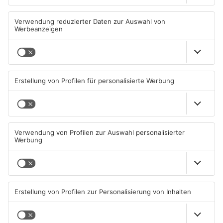
Neue Baugrundstücke für
Tante Enso übernimmt
junge Familien in
einzigen Supermarkt in
Heimbuchenthal?
Pflaumheim
06.08.2026, 11:39 UHR IN KREIS
06.08.2026, 05:30 UHR IN KREIS
ASCHAFFENBURG
ASCHAFFENBURG
TOPNEWS
Großbaustelle auf A3
Wenigumstadt feiert das
zwischen Hösbach und
Stöffche
Stockstadt
03.08.2026, 15:57 UHR IN KREIS
01.08.2026, 21:17 UHR IN KREIS
ASCHAFFENBURG
ASCHAFFENBURG