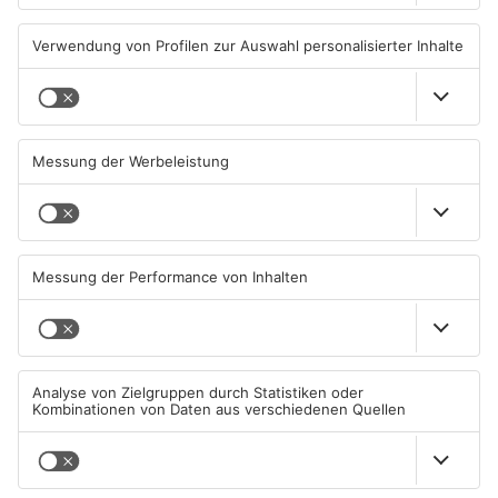
Wegen Trockenheit: Neue
Unterwäsche-Dieb in
Regeln auf A'burger
Goldbach geschnappt
Friedhöfen
31.07.2026, 11:46 UHR IN KREIS
31.07.2026, 11:42 UHR IN KREIS
ASCHAFFENBURG
ASCHAFFENBURG