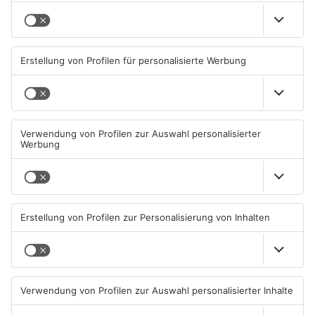
Kinzig-Kreis
Wohnhausbrand in Maintal:
Gute Nachrichten für Pendler
Zwei Menschen verletzt
im Main-Kinzig-Kreis und in
Hanau
06.08.2026, 15:42 UHR IN MAIN-
06.08.2026, 11:33 UHR IN MAIN-
KINZIG-KREIS
KINZIG-KREIS
TOPNEWS