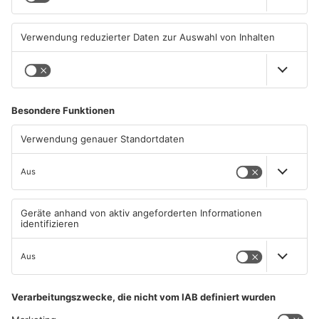
Gleisarbeiten sollen
Wo ist Selena Fröhlich aus
Feldbrand in Nidderau
Großkrotzenburg?
ausgelöst haben
31.07.2026, 06:25 UHR IN MAIN-
29.07.2026, 16:32 UHR IN MAIN-
KINZIG-KREIS
KINZIG-KREIS