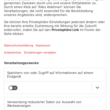
1
/
2
Artikel teilen
ANZEIGE
Mehr aus Main-