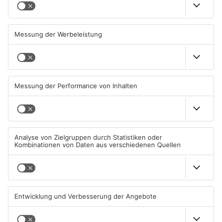
Wächtersbacher
Neue Sperrungen rund um
Schwimmbad bleibt heute
Biebergemünd
geschlossen
05.08.2026, 07:31 UHR IN MAIN-
02.08.2026, 08:33 UHR IN MAIN-
KINZIG-KREIS
KINZIG-KREIS
TOPNEWS