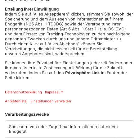
die Ergebnisse werden in den kommenden Tagen erwartet. Ein
Gutachter soll den genauen Ablauf des Unglücks
rekonstruieren. Der Fahrer des Traktors steht unter Verdacht
der fahrlässigen Tötung. Die Polizei hat die Ermittlungen
aufgenommen und prüft weiterhin alle möglichen Umstände
des Unfalls.
Artikel teilen
ANZEIGE
Mehr aus Main-
Kinzig-Kreis