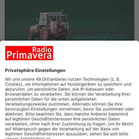
GRÜNDAU.
Nach dem anscheinend tödlichen Unfall auf einem
Bauernhof in Gründau gehen die Ermittlungen weiter. Ein 46-
Jähriger war Ende April wohl bei Rangierarbeiten von einem
Traktor erfasst worden.
Fahrer unter Verdacht fahrlässiger Tötung
Der Mann wurde Ende April leblos vor einem Stall auf dem Hof
in Niedergründau aufgefunden. Erste Hinweise deuteten auf
einen Arbeitsunfall hin, diese haben sich nun offenbar
bestätigt, wie die Gelnhäuser Neue Zeitung berichtet. Die
Obduktion des Leichnams wurde inzwischen abgeschlossen,