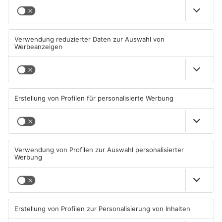
TOPNEWS
Mann schießt in Neuberg mit
Schwerer Unfall zwischen
Schreckschusswaffe auf
Langenselbolder Dreieck und
Busfahrer
Hanauer Kreuz
07.08.2026, 07:12 UHR IN MAIN-
07.08.2026, 07:07 UHR IN MAIN-
KINZIG-KREIS
KINZIG-KREIS