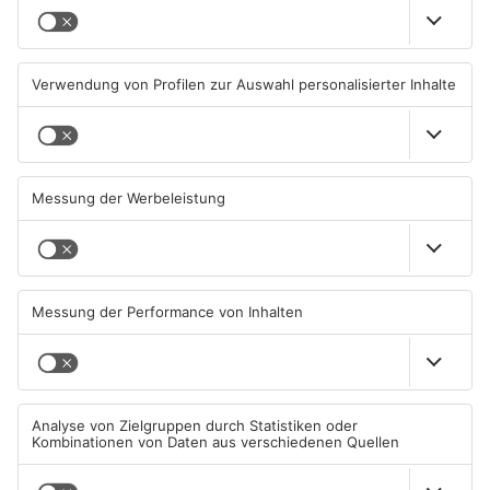
Ausstellung in Bruchköbel
Wohnhausbrand in Maintal:
zum Thema "Wasser im
Zwei Menschen verletzt
Klimawandel"
07.08.2026, 05:00 UHR IN MAIN-
06.08.2026, 15:42 UHR IN MAIN-
KINZIG-KREIS
KINZIG-KREIS
Gute Nachrichten für Pendler
Wächtersbacher
im Main-Kinzig-Kreis und in
Schwimmbad bleibt heute