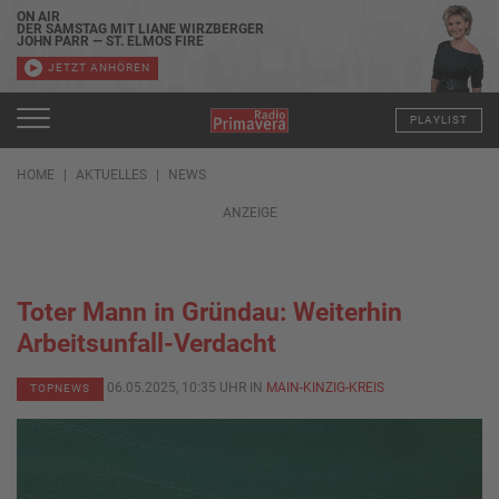
ON AIR
DER SAMSTAG MIT LIANE WIRZBERGER
JOHN PARR — ST. ELMOS FIRE
JETZT ANHÖREN
PLAYLIST
HOME
AKTUELLES
NEWS
ANZEIGE
Toter Mann in Gründau: Weiterhin
Arbeitsunfall-Verdacht
06.05.2025, 10:35 UHR IN
MAIN-KINZIG-KREIS
TOPNEWS