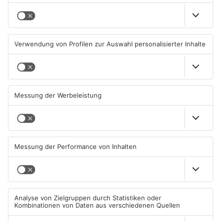
Fußball: Viktoria
Sportergebnisse: TV
Aschaffenburg verliert
Großwallstadt gewinnt den
gegen TSV-Aubstadt
Untermain-Cup
05.08.2026, 04:30 UHR IN SPORT
03.08.2026, 07:38 UHR IN SPORT
TOPNEWS
TOPNEWS