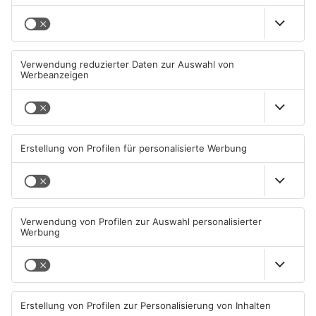
Mehr aus Sport
Sportergebnisse: TVG
Sportergebnisse: TV
gewinnt zum Jubiläum in
Großwallstadt unterliegt
Rodgau
Rhein-Neckar Löwen
09.08.2026, 09:38 UHR IN SPORT
08.08.2026, 09:13 UHR IN SPORT