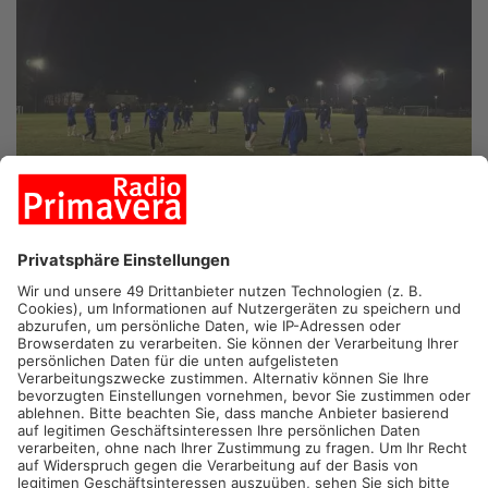
ASCHAFFENBURG.
Für den Regionalligisten Viktoria
Aschaffenburg ist am Abend die Winterpause offiziell zu Ende
gegangen. Die Weiß-Blauen sind erstmals wieder draußen ins
Training gestartet und haben damit die Vorbereitung auf die
Rückrunde eingeläutet. In den nächsten Wochen stehen
mehrere Testspiele an, unter anderem gegen die zweite
Mannschaft von Eintracht Frankfurt und den Regionalligisten
TSV Schott Mainz. Mit auf dem Platz stand auch Neuzugang
Alexander Leuthard, der vom Tabellenführer SpVgg
Unterhaching nach Aschaffenburg gewechselt ist.