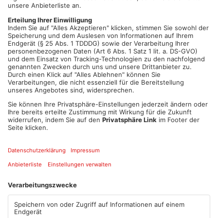
Mehr zum Thema
Trainer Felix Luz
00:14
PLAY
MUTE
Artikel teilen
ANZEIGE