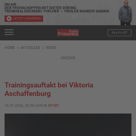
ON AIR
DER FRÜHSCHOPPEN MIT DIETER DÖRING
TRENKWALDER/MARC PIRCHER — TIROLER MANDER SAMMA
JETZT ANHÖREN
PLAYLIST
HOME
AKTUELLES
NEWS
ANZEIGE
Trainingsauftakt bei Viktoria
Aschaffenburg
16.01.2026, 20:36 UHR IN
SPORT