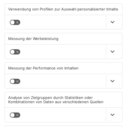
TOPNEWS
TOPNEWS
Saisonstart für Viktoria
Untermain-Cup 2026:
Aschaffenburg und Bayern
Handball-Elite trifft sich in
Alzenau
Großwallstadt
01.08.2026, 08:40 UHR IN SPORT
01.08.2026, 08:37 UHR IN SPORT