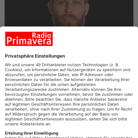
FOTO: DENNIS SIMON
GROSSWALLSTADT.
Der TVG-ler Petros Boukovinas ist in der
zweiten Handball-Bundesliga zum besten Spieler der Saison
gewählt worden. Das Fan-Voting zeichnete den Torwart jetzt
mit diesem Titel aus. Der 29-Jährige Grieche kam erst vor
dieser Saison aus Athen zum TV Großwallstadt. Dabei lieferte
er gleich mehrere Spitzenwerte ab – kein Keeper parierte mehr
Würfe auf seinen Kasten. Dazu hielt er 43 Siebenmeter - eine
Zahl an die kein anderer Torhüter herankam.