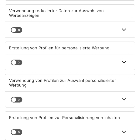
Sportergebnisse: TV
Fußball: Viktoria
Großwallstadt unterliegt
Aschaffenburg verliert
Rhein-Neckar Löwen
gegen TSV-Aubstadt
08.08.2026, 09:13 UHR IN SPORT
05.08.2026, 04:30 UHR IN SPORT
TOPNEWS
Sportergebnisse: TV
Sport: Viktoria mit
Großwallstadt gewinnt den
Traumstart – Alzenau und
Untermain-Cup
Offenbach verlieren
03.08.2026, 07:38 UHR IN SPORT
02.08.2026, 08:29 UHR IN SPORT