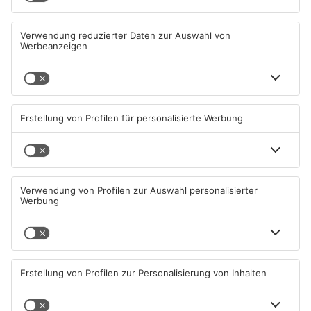
Miltenberg: Alkoholisierter
Zustand des Faulbacher
Rentner überschlägt sich bei
Gemeindewaldes soll erfasst
Autounfall
werden
04.08.2026, 13:30 UHR IN KREIS
04.08.2026, 06:33 UHR IN KREIS
MILTENBERG
MILTENBERG
Sommerliche Temperaturen
Straße bei Windischbuchen
und jede Menge Live-Musik
wieder frei
01.08.2026, 21:20 UHR IN KREIS
31.07.2026, 11:48 UHR IN KREIS