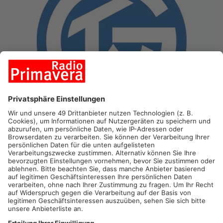
GROSSWALLSTADT.
Die Handball-GmbH hat gestern den
Spielplan für die zweite Liga veröffentlicht. Und heute hat der
TV Großwallstadt bekannt gegeben, wo er seine Heimspiele in
der Vorrunde austrägt. Siebenmal werden die Wällschter in
Elsenfeld in der Untermainhalle antreten – auch wieder am
zweiten Weihnachtsfeiertag. Davor plant der TVG wieder ein
Frankfurt-Event. So soll das Derby gegen den mittelhessischen
TV Hüttenberg am 15ten Dezember in der Ballsporthalle
stattfinden.