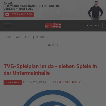
ON AIR
DER MORGEN MIT DANIEL FLECKENSTEIN
GENESIS — THAT'S ALL
JETZT ANHÖREN
PLAYLIST
HOME
AKTUELLES
NEWS
ANZEIGE
TVG-Spielplan ist da - sieben Spiele in
der Untermainhalle
17.07.2024, 13:44 UHR IN
KREIS MILTENBERG
TOPNEWS