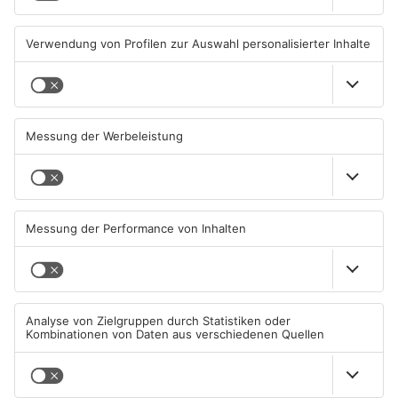
MILTENBERG
MILTENBERG
Autofahrerin mit drei
Erlenbach: Dr. Dagmar
Promille in Eichenbühl
Sohlbach wird Leiterin der
gestoppt
Allgemein- und
Viszeralchirurgie
31.07.2026, 11:45 UHR IN KREIS
31.07.2026, 11:35 UHR IN KREIS
MILTENBERG
MILTENBERG