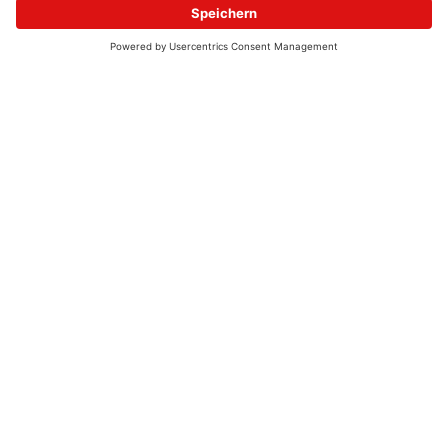
© 2026 - UKW-Frequenzen 100,4 & 99,4 & 90,8 | DAB+ | Alexa
Allgemeine Kontaktnummer
06021 – 38 83 0