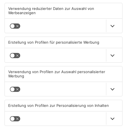
24-Jähriger flüchtet in
Wo ist Ricardo Zaragoza
Hanau vor Polizeikontrolle
Gonzalez aus Hanau?
und verunfallt
08.08.2026, 10:22 UHR IN HANAU
07.08.2026, 14:43 UHR IN HANAU
TOPNEWS
Ladendieb sticht auf
Tatverdächtiger nach Tod
Verkäufer in Hanau ein
einer 37-Jährigen in Hanau
wieder frei
07.08.2026, 14:28 UHR IN HANAU
07.08.2026, 07:41 UHR IN HANAU