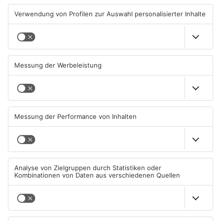
Prozess in Hanau: Mann soll
Streit eskaliert in Hanau -
13-Jährige missbraucht
Polizei sucht Zeugen
haben
07.08.2026, 05:30 UHR IN HANAU
06.08.2026, 11:30 UHR IN HANAU