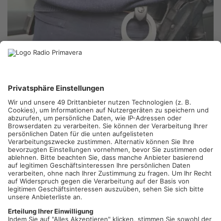
HANAU/FRANKFURT.
Ein junger Mann aus dem Raum Hanau
sitzt jetzt in Untersuchungshaft. Laut Polizei soll der 23-
Jährige für die Sprengstoffexplosion in der Frankfurter
Innenstadt vor wenigen Monaten verantwortlich sein. Nahe der
Zeil gab es Ende Dezember eine Explosion in einem Café –
dabei entstand ein Brand. Verletzt wurde damals niemand. Die
Ermittler gehen davon aus, dass der junge Mann für die
Straftat angeworben wurde.
Artikel teilen