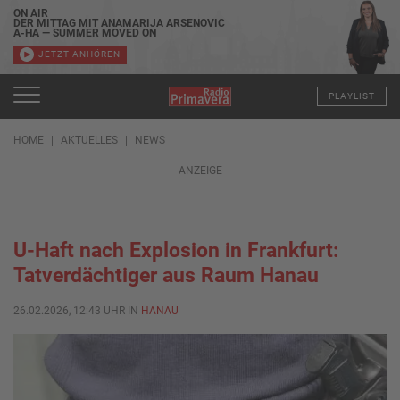
ON AIR
DER MITTAG MIT ANAMARIJA ARSENOVIC
A-HA — SUMMER MOVED ON
JETZT ANHÖREN
PLAYLIST
HOME
AKTUELLES
NEWS
ANZEIGE
U-Haft nach Explosion in Frankfurt:
Tatverdächtiger aus Raum Hanau
26.02.2026, 12:43 UHR IN
HANAU