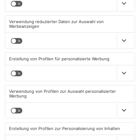
Schwimmbäder im
Waldbrandgefahr im
Primaveraland weisen teils
Primaveraland bleibt
erhebliche Mängel auf
weiterhin sehr hoch
06.08.2026, 06:37 UHR IN
06.08.2026, 06:34 UHR IN
PRIMAVERALAND
PRIMAVERALAND
TOPNEWS