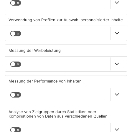
Brände in Seligenstadt,
Gewässer im Primaveraland
Waldaschaff und zwischen
leiden unter Trockenheit
Hanau und Kahl
05.08.2026, 06:36 UHR IN
04.08.2026, 15:07 UHR IN
PRIMAVERALAND
PRIMAVERALAND
TOPNEWS
Kliniken im Primaveraland
Schüsse in Langenselbold,
melden mehr Patienten
Gelnhausen, Linsengericht
durch Hitze
und Miltenberg
04.08.2026, 07:50 UHR IN
03.08.2026, 13:00 UHR IN