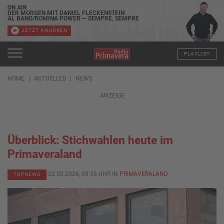
ON AIR
DER MORGEN MIT DANIEL FLECKENSTEIN
AL BANO/ROMINA POWER — SEMPRE, SEMPRE
JETZT ANHÖREN
PLAYLIST
HOME
AKTUELLES
NEWS
ANZEIGE
Überblick: Stichwahlen heute im
Primaveraland
22.03.2026, 09:56 UHR IN
PRIMAVERALAND
TOPNEWS