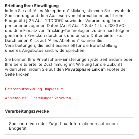
sechs: In Elsenfeld, Großheubach, Faulbach, Kleinwallstadt,
Klingenberg und in Wörth. Im Kreis Aschaffenburg müssen die
Johannesberger, Haibacher und Geiselbacher nochmal ran
Artikel teilen
ANZEIGE
Mehr aus
Primaveraland
TOPNEWS
TOPNEWS