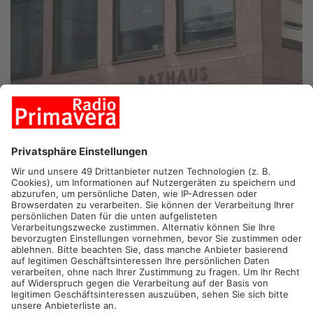
PRIMAVERLAND.
Nach der Kommunalwahl ist vor der
Kommunalwahl. Eine Woche nach den Hessen sind bei uns
heute wieder die Bayern dran. Am bayerischen Untermain gibt
es gleich mehrere Stichwahlen. Allen voran in Aschaffenburg,
wo es um den Oberbürgermeister-Posten geht. SPD-
Amtsinhaber Jürgen Herzing kämpft um seinen Job. Sein CSU-
Herausforderer Markus Schlemmer lag im ersten Wahlgang
knapp vorne. Aber es ist alles offen in Aschaffenburg, und am
Dalberg im Rathaus bereitet man sich auf einen spannenden
Wahlabend vor. Außerdem gibt es heute weitere
Bürgermeister-Stichwahlen. Allein im Kreis Miltenberg sind es