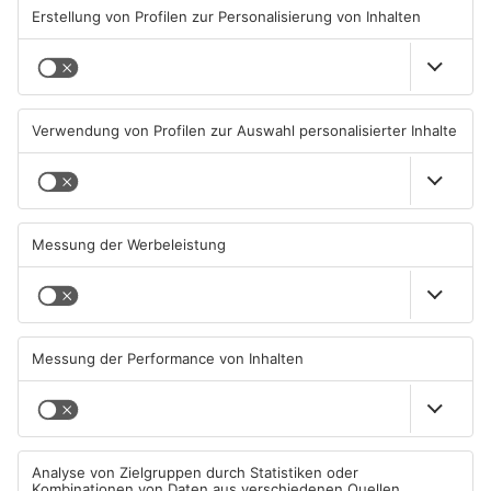
08.08.2026, 15:55 UHR IN KREIS
08.08.2026, 00:05 UHR IN KREIS
ASCHAFFENBURG
ASCHAFFENBURG
Kahlgrund-Gemeinden
Kein Abschlussfeuerwerk
wollen künftig enger
beim Alzenauer Stadtfest
zusammenarbeiten
wegen Trockenheit
07.08.2026, 16:15 UHR IN KREIS
07.08.2026, 08:15 UHR IN KREIS
ASCHAFFENBURG
ASCHAFFENBURG