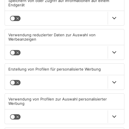
ANZEIGE
Mehr aus Kreis
Aschaffenburg
TOPNEWS
Goldbach kürt seine besten
Wir feiern 25 Jahre
Arschbomben-Springer
Alzenauer Stadtfest