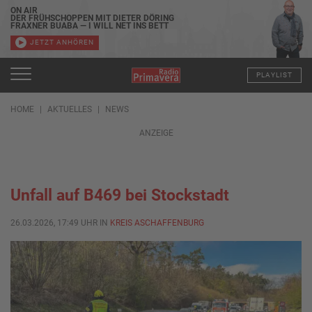
ON AIR
DER FRÜHSCHOPPEN MIT DIETER DÖRING
FRAXNER BUABA — I WILL NET INS BETT
JETZT ANHÖREN
PLAYLIST
HOME
AKTUELLES
NEWS
ANZEIGE
Unfall auf B469 bei Stockstadt
26.03.2026, 17:49 UHR IN
KREIS ASCHAFFENBURG