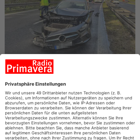
ASCHAFFENBURG.
Unfall heute Mittag auf der B469 bei
Stockstadt. In Richtung Miltenberg sind ein Auto und ein
Lastwagen zusammengestoßen. Eine Person wurde verletzt
und kam ins Krankenhaus. Die Feuerwehr kritisiert erneut,
dass keine durchgehende Rettungsgasse gebildet wurde und
sich die Anfahrt dadurch deutlich verzögerte.
Mehr zum Thema