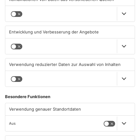
TOPNEWS
Neue Baugrundstücke für
Tante Enso übernimmt
junge Familien in
einzigen Supermarkt in
Heimbuchenthal?
Pflaumheim
06.08.2026, 11:39 UHR IN KREIS
06.08.2026, 05:30 UHR IN KREIS
ASCHAFFENBURG
ASCHAFFENBURG