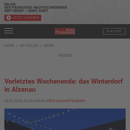
ON AIR
DER PRIMAVERA-NACHTSCHWÄRMER
AMY GRANT — BABY, BABY
JETZT ANHÖREN
PLAYLIST
HOME
AKTUELLES
NEWS
ANZEIGE
Vorletztes Wochenende: das Winterdorf
in Alzenau
04.01.2026, 20:35 UHR IN
KREIS ASCHAFFENBURG