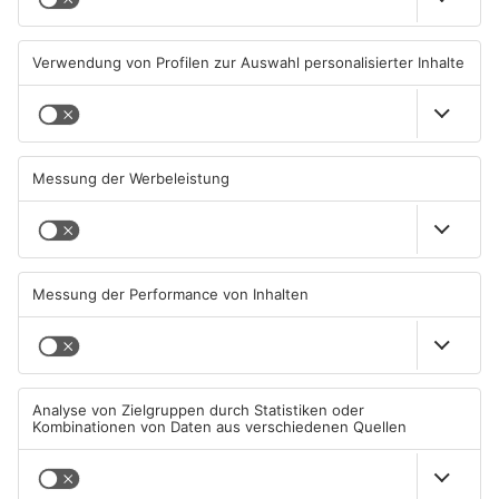
geschlossen
05.08.2026, 07:31 UHR IN MAIN-
02.08.2026, 08:33 UHR IN MAIN-
KINZIG-KREIS
KINZIG-KREIS
TOPNEWS
Gleisarbeiten sollen
Wo ist Selena Fröhlich aus
Feldbrand in Nidderau
Großkrotzenburg?
ausgelöst haben
31.07.2026, 06:25 UHR IN MAIN-
29.07.2026, 16:32 UHR IN MAIN-
KINZIG-KREIS
KINZIG-KREIS