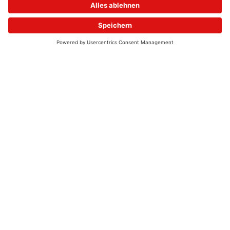
© 2026 - UKW-Frequenzen 100,4 & 99,4 & 90,8 | DAB+ | Alexa
Allgemeine Kontaktnummer