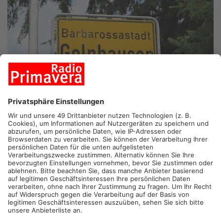
GELNHAUSEN/BRUCHKÖBEL.
Im Tarifkonflikt des
öffentlichen Dienstes gehen die Warnstreiks der Gewerkschaft
Verdi auch heute weiter. Betroffen ist diesmal
schwerpunkmäßig der Main-Kinzig-Kreis: Sowohl die
Kreisverwaltung als auch die Eigenbetriebe werden heute
ganztägig bestreikt. Der Kreis rief bereits dazu auf, alle
verschiebbaren Termine für einen anderen Tag einzuplanen. In
Bruchköbel bleiben neben dem Bauhof und dem Hallenbad
auch die acht städtischen Kitas geschlossen. Verdi fordert für
die Beschäftigten von Bund und Kommunen mindestens 10,5
Prozent mehr Geld.