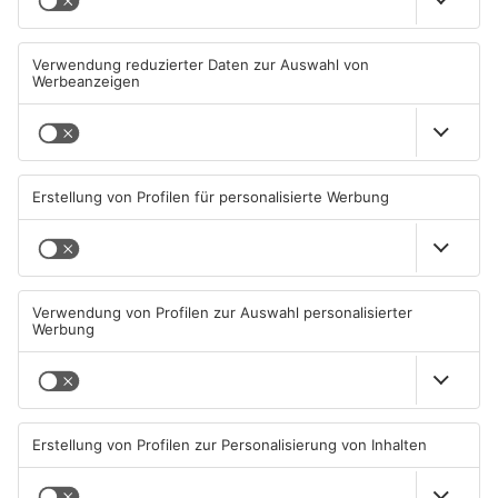
Wohnhausbrand in Maintal:
Gute Nachrichten für Pendler
Zwei Menschen verletzt
im Main-Kinzig-Kreis und in
Hanau
06.08.2026, 15:42 UHR IN MAIN-
06.08.2026, 11:33 UHR IN MAIN-
KINZIG-KREIS
KINZIG-KREIS
TOPNEWS
Wächtersbacher
Neue Sperrungen rund um
Schwimmbad bleibt heute
Biebergemünd