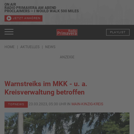
ON AIR
RADIO PRIMAVERA AM ABEND
PROCLAIMERS — I WOULD WALK 500 MILES
JETZT ANHÖREN
PLAYLIST
HOME
AKTUELLES
NEWS
ANZEIGE
Warnstreiks im MKK - u. a.
Kreisverwaltung betroffen
23.03.2023, 05:30 UHR IN
MAIN-KINZIG-KREIS
TOPNEWS