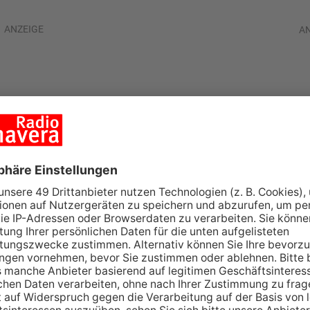
ANZEIGE
A
Aschaffenburg für
 Winter da