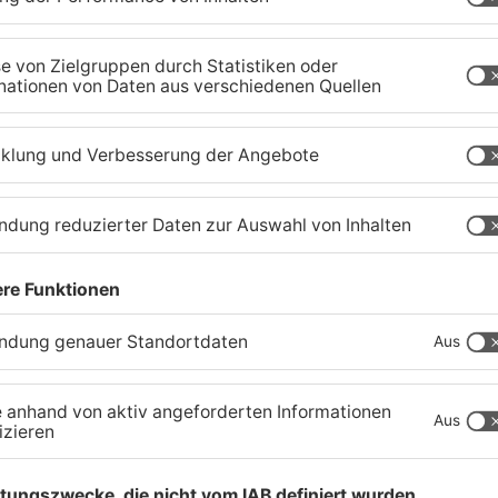
Große Baustelle in
F
Aschaffenburger
i
Innenstadt beendet
S
05.08.2026, 06:40 UHR IN ASCHAFFENBURG
04