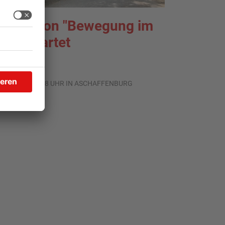
B: Aktion "Bewegung im
ark" startet
.08.2026, 08:28 UHR IN ASCHAFFENBURG