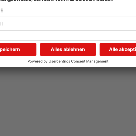
AB: Sperrmüllpresse
A
brennt auf Recyclinghof
P
01.08.2026, 14:33 UHR IN ASCHAFFENBURG
01