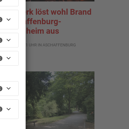
euerwerk löst wohl Brand
n Aschaffenburg-
chweinheim aus
.08.2026, 13:21 UHR IN ASCHAFFENBURG