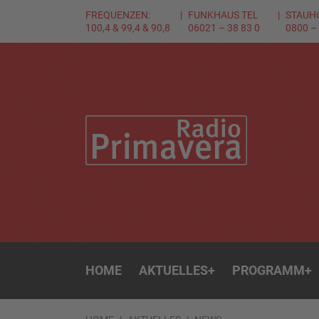
FREQUENZEN:
FUNKHAUS TEL
STAUH
100,4 & 99,4 & 90,8
06021 – 38 83 0
0800 –
HOME
AKTUELLES
+
PROGRAMM
+