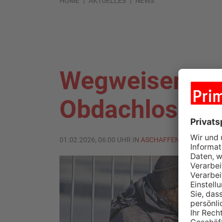
HOME
AKTUELLES
NEWS
Wegweiser in 
Obdachlose im
01.02.2026, 06:00 UHR IN
ASCHAFFENBURG