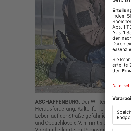
ASCHAFFENBURG.
Der Winter ist auch 
Herausforderung. Kälte, fehlende Rückzu
Leben auf der Straße gefährlich. Der As
und Obdachlose e.V. nimmt sich Zeit für
Vorstand erklärte im Primavera-Interview,