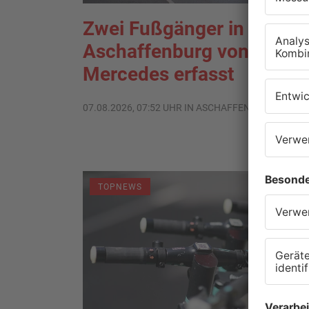
Zwei Fußgänger in
Aschaffenburg von
Mercedes erfasst
07.08.2026, 07:52 UHR IN ASCHAFFENBURG
TOPNEWS