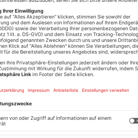
in Aschaffenburg für Obdachlose eine große
gsorte und gesundheitliche Risiken machen das
chaffenburger Verein Wegweiser für Bedürftoge
 die Menschen. Gertraud Harnischfeger vom
 dass sie sich nicht nur um Essen und Trinken