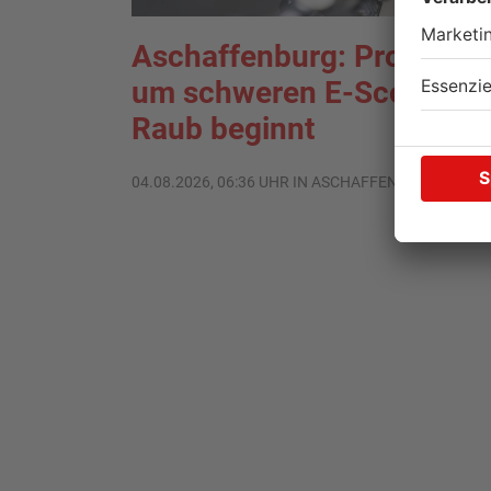
Aschaffenburg: Prozess
um schweren E-Scooter-
Raub beginnt
04.08.2026, 06:36 UHR IN ASCHAFFENBURG