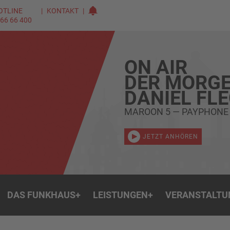
OTLINE
KONTAKT
 66 66 400
ON AIR
DER MORGE
DANIEL FL
MAROON 5 — PAYPHONE
JETZT ANHÖREN
DAS FUNKHAUS
+
LEISTUNGEN
+
VERANSTALTU