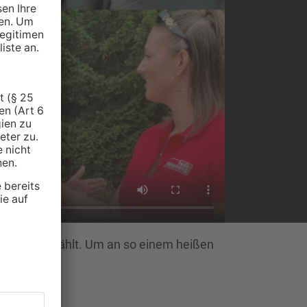
erdienst erzählt. Um an so einem heißen
lt!