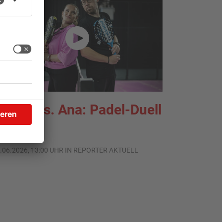
lecko vs. Ana: Padel-Duell
.06.2026, 13:00 UHR IN REPORTER AKTUELL