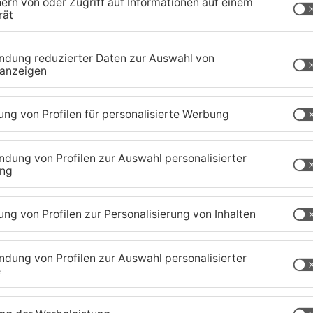
Anna-Cathrin Mark
ÜBER DIE REPORTERIN
 über das wir berichten sollen? Sch