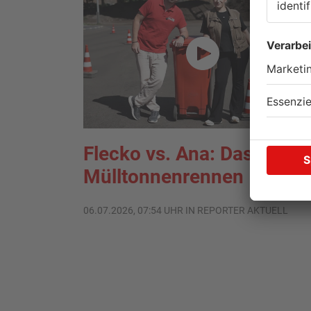
Flecko vs. Ana: Das
Mülltonnenrennen
06.07.2026, 07:54 UHR IN REPORTER AKTUELL