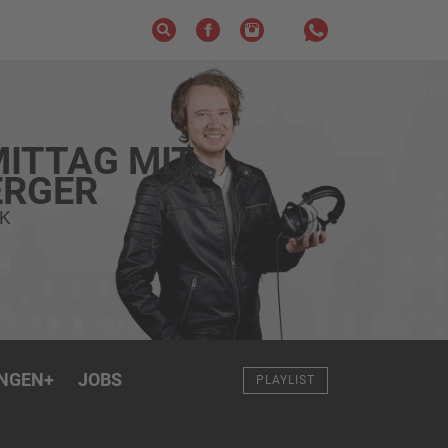
ITTAG MIT
RGER
K
NGEN
+
JOBS
PLAYLIST