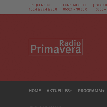
FREQUENZEN:
FUNKHAUS TEL
STAUH
100,4 & 99,4 & 90,8
06021 – 38 83 0
0800 –
HOME
AKTUELLES
+
PROGRAMM
+