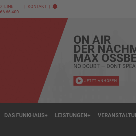
OTLINE
KONTAKT
 66 66 400
ON AIR
DER NACHM
MAX OSSBE
NO DOUBT — DONT SPEA
JETZT ANHÖREN
DAS FUNKHAUS
+
LEISTUNGEN
+
VERANSTALTU