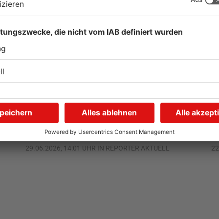
Flecko vs. Ana: Wer kriegt
F
das Toast schneller runter?
29.06.2026, 14:01 UHR IN REPORTER AKTUELL
22