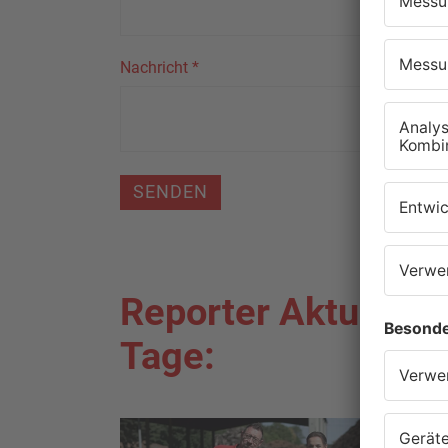
Nachricht
*
SENDEN
Reporter Aktuell de
Tage: