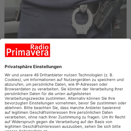
GOLDBACH.
Auch im Bereich Ladendiebstahl sehen sich die
Ermittler bei uns zunehmend mit Profis konfrontiert. In
Goldbach flog eine Diebesbande nun in einem Supermarkt auf.
Ein 20 Jahre alter Langfinger sitzt in Untersuchungshaft.
Dem Filialleiter fallen am Montag zwei Typen auf, die sich
seltsam verhalten. In ihrem Einkaufskorb bunkern die beiden
Spirituosen und Kaffee – haufenweise. Er ruft die
Aschaffenburger Polizei, die sich auf den Weg nach Goldbach
macht. In der Zwischenzeit beobachtet der Filialleiter, wie die
beiden jungen Männer sich offenbar nach einem geeigneten
Nebenausgang umschauen. Plötzlich erhält einer einen Anruf