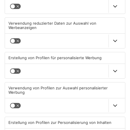
TOPNEWS
Goldbach kürt seine besten
Wir feiern 25 Jahre
Arschbomben-Springer
Alzenauer Stadtfest
08.08.2026, 15:55 UHR IN KREIS
08.08.2026, 00:05 UHR IN KREIS
ASCHAFFENBURG
ASCHAFFENBURG