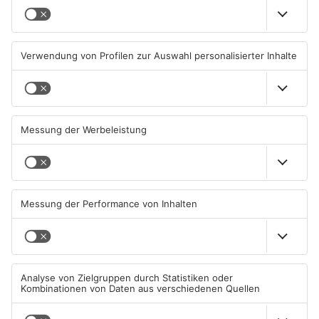
Kahlgrund-Gemeinden
Kein Abschlussfeuerwerk
wollen künftig enger
beim Alzenauer Stadtfest
zusammenarbeiten
wegen Trockenheit
07.08.2026, 16:15 UHR IN KREIS
07.08.2026, 08:15 UHR IN KREIS
ASCHAFFENBURG
ASCHAFFENBURG
TOPNEWS
Neue Baugrundstücke für
Tante Enso übernimmt
junge Familien in
einzigen Supermarkt in