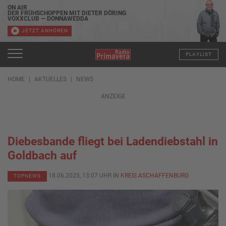
ON AIR
DER FRÜHSCHOPPEN MIT DIETER DÖRING
VOXXCLUB — DONNAWEDDA
JETZT ANHÖREN
PLAYLIST
HOME
AKTUELLES
NEWS
ANZEIGE
Diebesbande fliegt bei Ladendiebstahl in
Goldbach auf
18.06.2025, 13:07 UHR IN
KREIS ASCHAFFENBURG
TOPNEWS