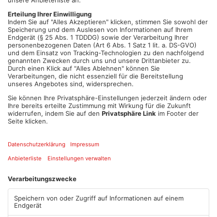
auf seinem Handy. Sie lassen ihren vollgepackten
Einkaufswagen stehen und flitzen zum Ausgang. Doch die
Streife ist schon da und kassiert die beiden 19 und 20 Jahre
alten Männer ein. Offenbar hat ein dritter vor dem Goldbacher
Supermarkt Schmiere gestanden und die zwei gewarnt. Der
ältere wird vom Haftrichter in die JVA geschickt, der jüngere
ist wieder auf freiem Fuß.
Artikel teilen
ANZEIGE
Mehr aus Kreis
Aschaffenburg