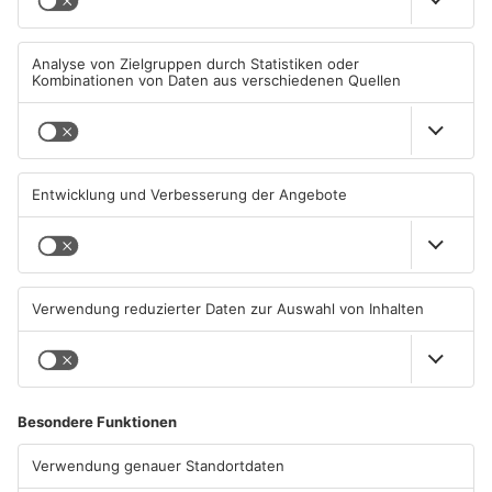
TOPNEWS
Großbaustelle auf A3
Wenigumstadt feiert das
zwischen Hösbach und
Stöffche
Stockstadt
03.08.2026, 15:57 UHR IN KREIS
01.08.2026, 21:17 UHR IN KREIS
ASCHAFFENBURG
ASCHAFFENBURG