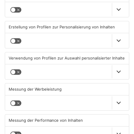
Kahlgrund-Gemeinden
Kein Abschlussfeuerwerk
wollen künftig enger
beim Alzenauer Stadtfest
zusammenarbeiten
wegen Trockenheit
07.08.2026, 16:15 UHR IN KREIS
07.08.2026, 08:15 UHR IN KREIS
ASCHAFFENBURG
ASCHAFFENBURG
TOPNEWS
Neue Baugrundstücke für
Tante Enso übernimmt
junge Familien in
einzigen Supermarkt in
Heimbuchenthal?
Pflaumheim
06.08.2026, 11:39 UHR IN KREIS
06.08.2026, 05:30 UHR IN KREIS
ASCHAFFENBURG
ASCHAFFENBURG