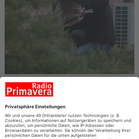
SAILAUF.
In Sailauf ist am Donnerstagnachmittag ein bislang
unbekannter Täter in ein Wohnhaus eingebrochen. Die Polizei
ermittelt und bittet die Bevölkerung um Mithilfe.
Tatzeit am Nachmittag bis in den Abend
Der Einbruch ereignete sich nach Angaben der Polizei
zwischen 15 und 22 Uhr. Als die Familie am Abend nach Hause
zurückkehrte, fanden sie durchwühlte Schubladen und ein
aufgebrochenes Fenster vor.