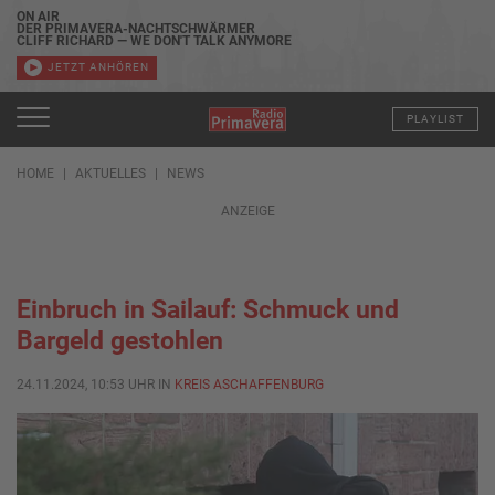
ON AIR
DER PRIMAVERA-NACHTSCHWÄRMER
CLIFF RICHARD — WE DON'T TALK ANYMORE
JETZT ANHÖREN
PLAYLIST
HOME
AKTUELLES
NEWS
ANZEIGE
Einbruch in Sailauf: Schmuck und
Bargeld gestohlen
24.11.2024, 10:53 UHR IN
KREIS ASCHAFFENBURG