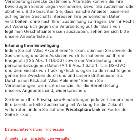
Zugang durch aufgebrochenes Fenster
Der Täter gelangte durch das aufgebrochene Fenster ins Haus
und durchsuchte mehrere Räume. Dabei entwendete er Bargeld
und Schmuck im Wert von wenigen hundert Euro, bevor er
unerkannt flüchtete.
Sachschaden von rund 2.000 Euro
Neben dem gestohlenen Schmuck und Bargeld richtete der
Einbrecher erheblichen Sachschaden an. Das beschädigte
Fenster allein wird auf knapp 2.000 Euro geschätzt.
Polizei hofft auf Zeugenhinweise
Die Polizei bittet Anwohner und Passanten um Hinweise: Wer
zwischen 15 und 22 Uhr in Sailauf verdächtige Personen oder
Fahrzeuge gesehen hat, sollte sich umgehend bei der Polizei
melden. Hinweise nimmt die Kripo Aschaffenburg unter
06021/857-1733
entgegen.
Mit Unterstützung aus der Bevölkerung hofft die Polizei, den
Täter schnell identifizieren zu können.
Artikel teilen