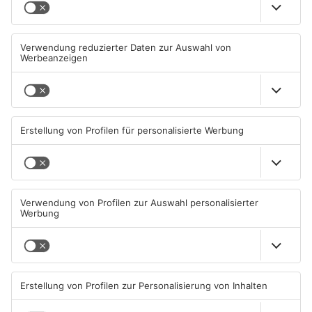
TOPNEWS
Goldbach kürt seine besten
Wir feiern 25 Jahre
Arschbomben-Springer
Alzenauer Stadtfest
08.08.2026, 15:55 UHR IN KREIS
08.08.2026, 00:05 UHR IN KREIS
ASCHAFFENBURG
ASCHAFFENBURG