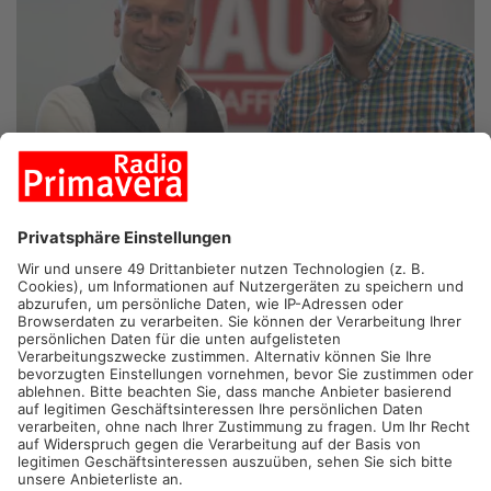
ALZENAU/ASCHAFFENBURG.
Das Alzenauer Stadtfest kann
kommen! Das Funkhaus Aschaffenburg steht als
Kooperationspartner bereit. Am Abend hat der Alzenauer
Stadtrat zugestimmt, die Kosten für das Stadtfest wieder in
den Haushalt aufzunehmen. Jetzt muss der Haushalt in der
kommenden Sitzung nur noch abgesegnet werden, dann kann
es mit den Planungen losgehen.
Bereits im März war das Stadtfest Thema im Stadtrat: Wegen
der angespannten Finanzlage stand es da schon auf der Kippe.
Gemeinsam mit dem Funkhaus beschloss die Stadt Alzenau,