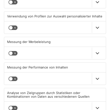
Kahlgrund-Gemeinden
Kein Abschlussfeuerwerk
wollen künftig enger
beim Alzenauer Stadtfest
zusammenarbeiten
wegen Trockenheit
07.08.2026, 16:15 UHR IN KREIS
07.08.2026, 08:15 UHR IN KREIS
ASCHAFFENBURG
ASCHAFFENBURG
TOPNEWS
Neue Baugrundstücke für
Tante Enso übernimmt
junge Familien in
einzigen Supermarkt in
Heimbuchenthal?
Pflaumheim
06.08.2026, 11:39 UHR IN KREIS
06.08.2026, 05:30 UHR IN KREIS