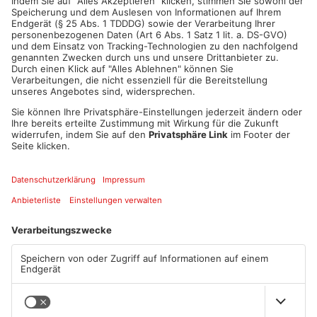
ANZEIGE
Mehr aus
Primaveraland
TOPNEWS
Diese Maislabyrinthe im
Ferienende: ADAC erwartet
Primaveraland haben schon
Stau-Wochenende im