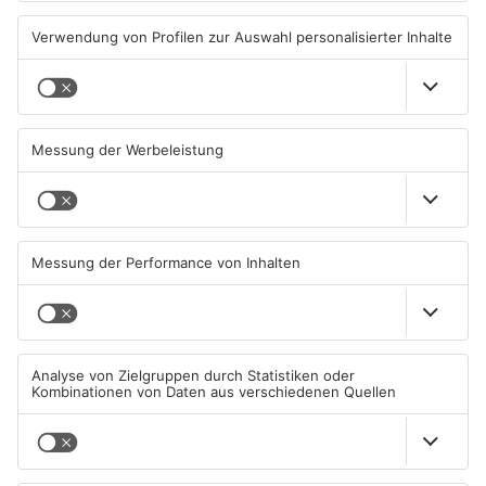
TOPNEWS
TOPNEWS
Schwimmbäder im
Waldbrandgefahr im
Primaveraland weisen teils
Primaveraland bleibt
erhebliche Mängel auf
weiterhin sehr hoch
06.08.2026, 06:37 UHR IN
06.08.2026, 06:34 UHR IN
PRIMAVERALAND
PRIMAVERALAND