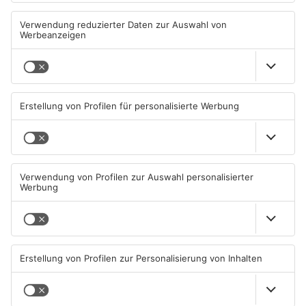
geöffnet
Primaveraland
08.08.2026, 09:45 UHR IN
08.08.2026, 09:39 UHR IN
PRIMAVERALAND
PRIMAVERALAND
TOPNEWS
Beobachtungsflüge im
Müll wird in Kreisen
Primaveraland wegen
Aschaffenburg und
Waldbrandgefahr
Miltenberg früher abgeholt
08.08.2026, 09:33 UHR IN
07.08.2026, 09:25 UHR IN
PRIMAVERALAND
PRIMAVERALAND