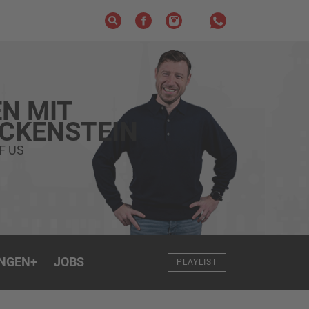
N MIT
ECKENSTEIN
F US
NGEN
+
JOBS
PLAYLIST