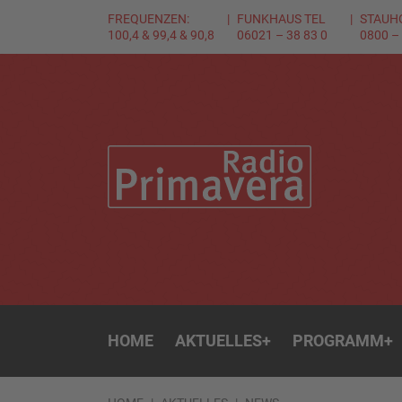
FREQUENZEN:
FUNKHAUS TEL
STAUH
100,4 & 99,4 & 90,8
06021 – 38 83 0
0800 –
HOME
AKTUELLES
+
PROGRAMM
+