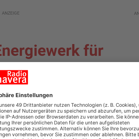
ANZEIGE
A
nergiewerk für
haffenburg
CHAFFENBURG