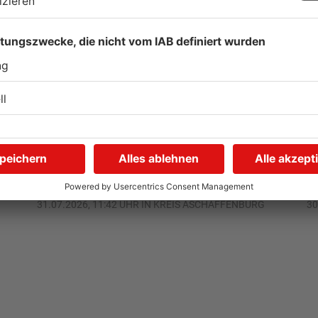
Unterwäsche-Dieb in
H
Goldbach geschnappt
L
31.07.2026, 11:42 UHR IN KREIS ASCHAFFENBURG
30