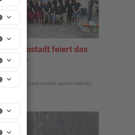
enigumstadt feiert das
töffche
.08.2026, 21:17 UHR IN KREIS ASCHAFFENBURG