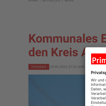
HOME
AKTUELLES
NEWS
Kommunales E
den Kreis Asc
25.09.2023, 07:23 UHR IN
KREIS AS
TOPNEWS