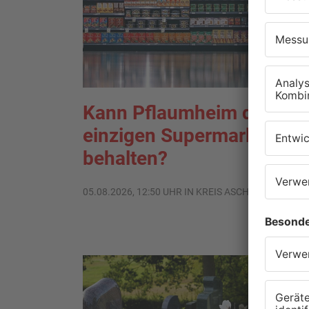
Kann Pflaumheim den
einzigen Supermarkt im O
behalten?
05.08.2026, 12:50 UHR IN KREIS ASCHAFFENBURG