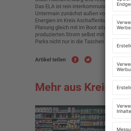
Das ELA ist rein interkommunal, Energiev
Untermain zunächst außen vor. Die Absich
Energien im Kreis Aschaffenburg soll be
Planung gleich mit im Boot sitzen. Auße
produzierten Strom selbst mit profitiere
Parks nicht nur in die Taschen fremder In
Artikel teilen
Mehr aus Kreis As