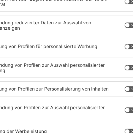
ersorger bleiben anders als beim Energiewerk
t bleibt aber ähnlich: Der Ausbau Erneuerbarer
schleunigt werden und die Gemeinden bei der
rdem sollen die Menschen im Kreisgebiet vom
n, damit neu zu bauende Windräder oder Solar-
vestoren wirtschaften.
chaffenburg
TOPNEWS