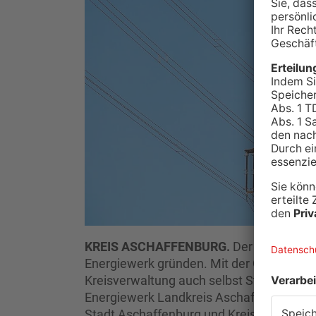
KREIS ASCHAFFENBURG.
Der Kreis Asc
Energiewerk gründen. Mit der Gesellscha
Kreisverwaltung auch selbst Strom erze
Energiewerk Landkreis Aschaffenburg, ku
Stadt Aschaffenburg und Kreis Miltenbe