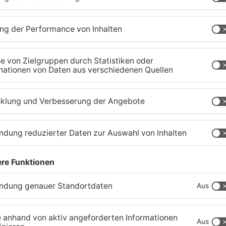
Großbaustelle auf A3
W
rt
zwischen Hösbach und
S
Stockstadt
03.08.2026, 15:57 UHR IN KREIS ASCHAFFENBURG
01