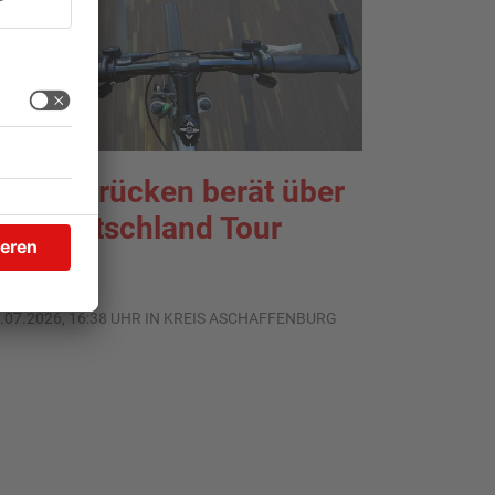
eigenbrücken berät über
idl Deutschland Tour
.07.2026, 16:38 UHR IN KREIS ASCHAFFENBURG