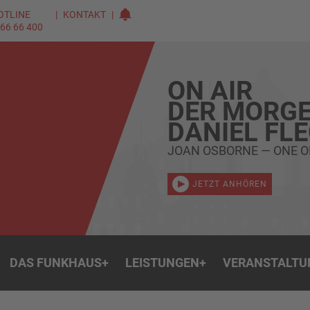
OTLINE
KONTAKT
 66 66 400
ON AIR
DER MORGE
DANIEL FL
JOAN OSBORNE — ONE O
JETZT ANHÖREN
DAS FUNKHAUS
+
LEISTUNGEN
+
VERANSTALTU