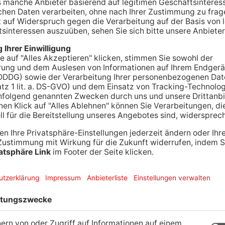
haffenburg möchte heute ein kommunales
ft wollen die 32 Gemeinden und die
ugen und ihre Bewohner damit versorgen. Das
rz „ELA“, geht einen anderen Weg, als das von
rg gemeinsam geplante Energiewerk Untermain.