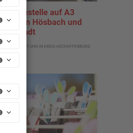
roßbaustelle auf A3
wischen Hösbach und
tockstadt
.08.2026, 15:57 UHR IN KREIS ASCHAFFENBURG