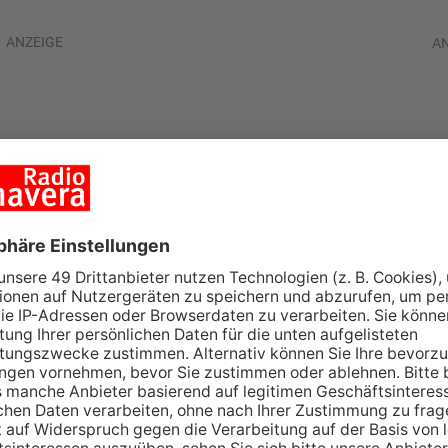
ANZEIGE
A
Fahrer hatte
ück