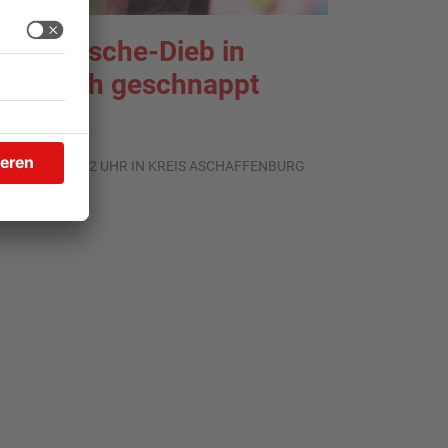
nterwäsche-Dieb in
oldbach geschnappt
.07.2026, 11:42 UHR IN KREIS ASCHAFFENBURG