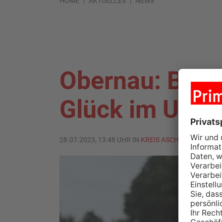
HOME
AKTUELLES
NEWS
Obernau: BMW-
Glück im Ungl
28.07.2023, 13:48 UHR IN
KREIS ASCHAFFENBURG