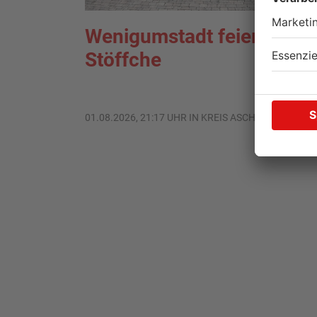
Wenigumstadt feiert das
Stöffche
01.08.2026, 21:17 UHR IN KREIS ASCHAFFENBURG