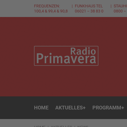
FREQUENZEN:
FUNKHAUS TEL
STAUH
100,4 & 99,4 & 90,8
06021 – 38 83 0
0800 –
HOME
AKTUELLES
+
PROGRAMM
+