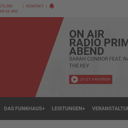
OTLINE
KONTAKT
 66 66 400
ON AIR
RADIO PRI
ABEND
SARAH CONNOR FEAT. N
THE KEY
JETZT ANHÖREN
DAS FUNKHAUS
+
LEISTUNGEN
+
VERANSTALTU