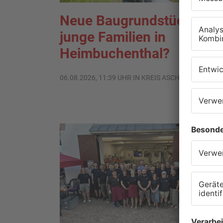
Neue Baugrundstücke für
junge Familien in
Heimbuchenthal?
06.08.2026, 11:39 UHR IN KREIS ASCHAFFENBURG