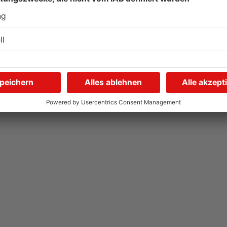
Wegen Trockenheit: Neue
U
Regeln auf A'burger
G
Friedhöfen
31.07.2026, 11:46 UHR IN KREIS ASCHAFFENBURG
31