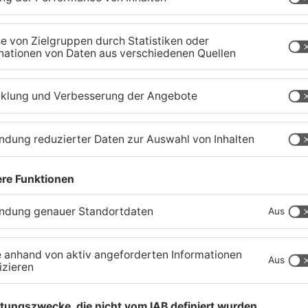
Tante Enso übernimmt
G
einzigen Supermarkt in
z
Pflaumheim
S
06.08.2026, 05:30 UHR IN KREIS ASCHAFFENBURG
03