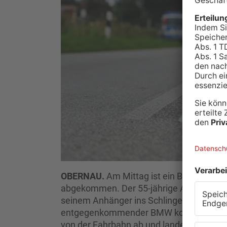
OBERNAU.
Am Mittag ist ein BMW-Fahre
abgekommen. Der 55-jährige Autofahrer 
seinem Anhänger ins Schlingern und fuhr
entgegenkommender BMW kollidierte dar
von der Fahrbahn ab und landeten auf de