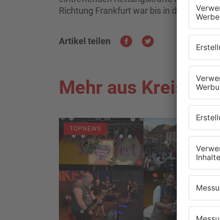
Richtung Frankfurt war bis in die späten
Artikel teilen
Mehr aus Kreis As
TOPNEWS