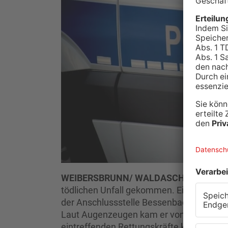
WEIBERSBRUNN/ WALDASCHAFF.
Am Ab
tödlichen Unfall gekommen. Ein 59-jährig
der Anschlussstelle Bessenbach/Waldascha
Laut Augenzeugen kam er von der Fahrbahn
eintreffenden Rettungskräfte konnten nur