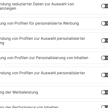
 Abendstunden gesperrt.
chaffenburg