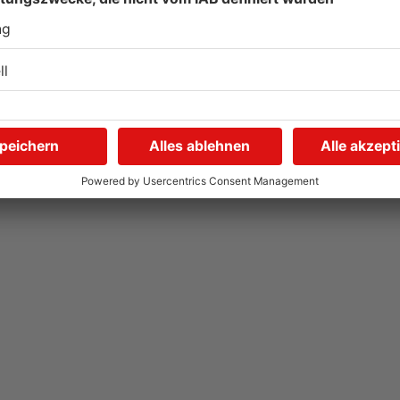
Tante Enso übernimmt
G
einzigen Supermarkt in
z
Pflaumheim
S
06.08.2026, 05:30 UHR IN KREIS ASCHAFFENBURG
03