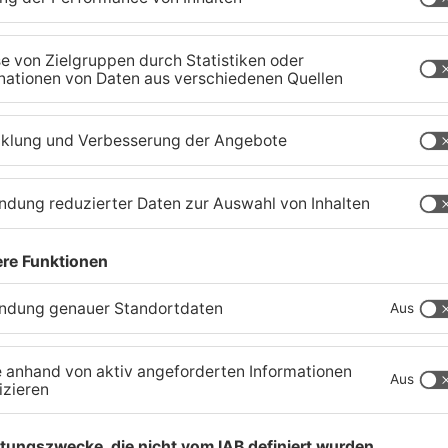
Kahlgrund-Gemeinden
K
wollen künftig enger
b
zusammenarbeiten
w
07.08.2026, 16:15 UHR IN KREIS ASCHAFFENBURG
07