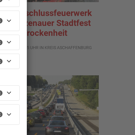
ein Abschlussfeuerwerk
eim Alzenauer Stadtfest
egen Trockenheit
.08.2026, 08:15 UHR IN KREIS ASCHAFFENBURG
TOPNEWS