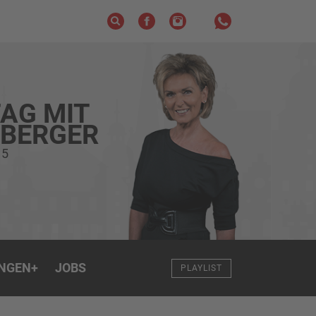
AG MIT
ZBERGER
 5
NGEN
+
JOBS
PLAYLIST