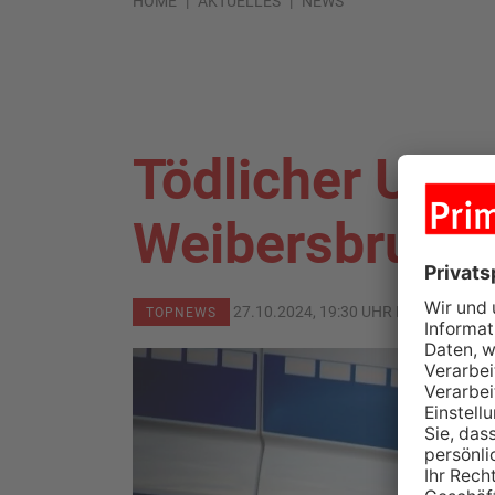
HOME
AKTUELLES
NEWS
Tödlicher Unfal
Weibersbrunn
27.10.2024, 19:30 UHR IN
KREIS AS
TOPNEWS