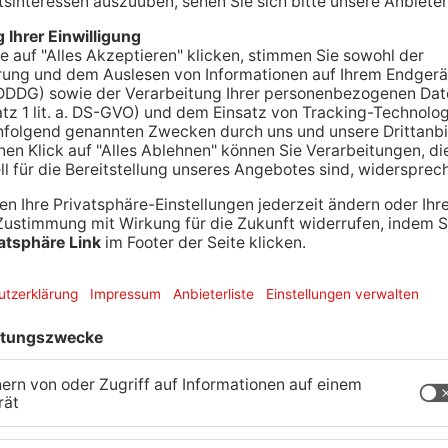
end ist es auf der A3 bei Weibersbrunn zu einem
er LKW-Fahrer hat ersten Erkenntnissen nach bei
ff die Kontrolle über sein Fahrzeug verloren.
 ab und kippte auf die linke Seite. Die
 noch den Tod des Mannes feststellen. Die A3 in