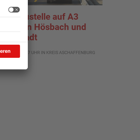
roßbaustelle auf A3
wischen Hösbach und
tockstadt
.08.2026, 15:57 UHR IN KREIS ASCHAFFENBURG