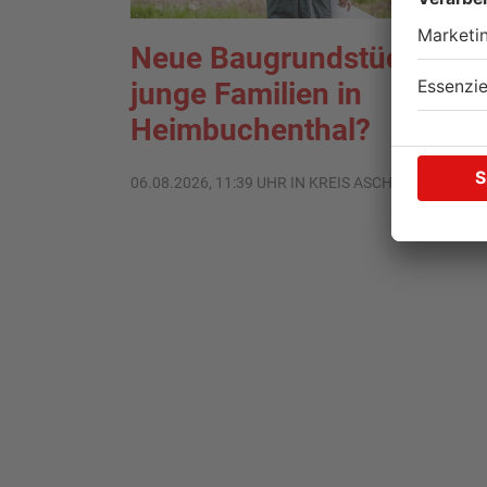
Neue Baugrundstücke für
junge Familien in
Heimbuchenthal?
06.08.2026, 11:39 UHR IN KREIS ASCHAFFENBURG