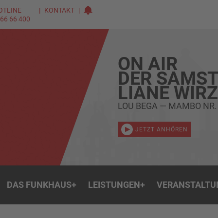
OTLINE
KONTAKT
 66 66 400
ON AIR
DER SAMST
LIANE WIR
LOU BEGA — MAMBO NR.
JETZT ANHÖREN
DAS FUNKHAUS
+
LEISTUNGEN
+
VERANSTALTU