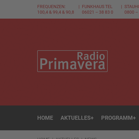
FREQUENZEN:
FUNKHAUS TEL
STAUH
100,4 & 99,4 & 90,8
06021 – 38 83 0
0800 –
HOME
AKTUELLES
+
PROGRAMM
+