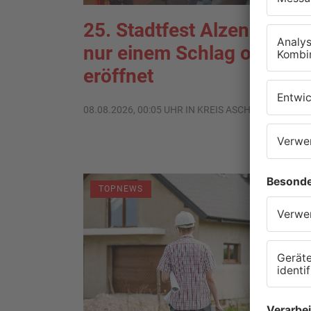
25. Stadtfest Alzenau mit
nur einem Schlag offiziell
eröffnet
08.08.2026, 00:05 UHR IN KREIS ASCHAFFENBURG
TOPNEWS